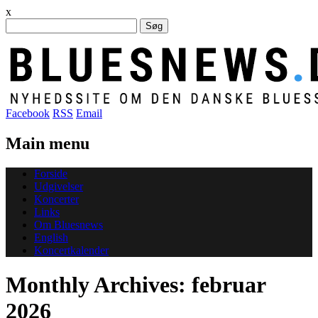
x
Søg
efter:
Facebook
RSS
Email
Main menu
Skip
Forside
to
Udgivelser
content
Koncerter
Links
Om Bluesnews
English
Koncertkalender
Monthly Archives:
februar
2026