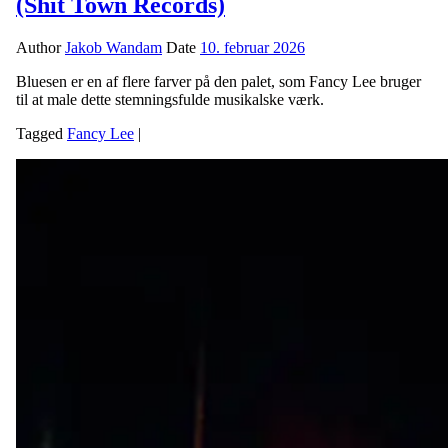
(Shit Town Records)
Author
Jakob Wandam
Date
10. februar 2026
Bluesen er en af flere farver på den palet, som Fancy Lee bruger
til at male dette stemningsfulde musikalske værk.
Tagged
Fancy Lee
|