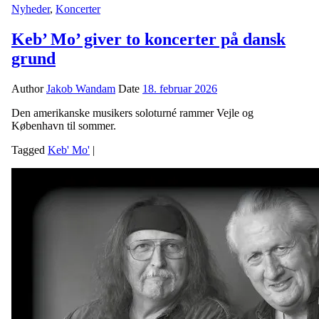
Nyheder
,
Koncerter
Keb’ Mo’ giver to koncerter på dansk
grund
Author
Jakob Wandam
Date
18. februar 2026
Den amerikanske musikers soloturné rammer Vejle og
København til sommer.
Tagged
Keb' Mo'
|