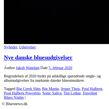
Nyheder
,
Udgivelser
Nye danske bluesudgivelser
Author
Jakob Wandam
Date
5. februar 2026
Begyndelsen af 2026 byder på adskillige spændende single- og
albumudgivelser fra markante danske bluesmusikere.
Tagged
Big Creek Slim
,
Big Martin
,
Jesper Theis
,
Poul Halberg
,
Poul Halberg Powertrio
,
Sonic Saliva
,
Tim Lothar
,
Traveling
Blues Nights
|
© Bluesnews.dk