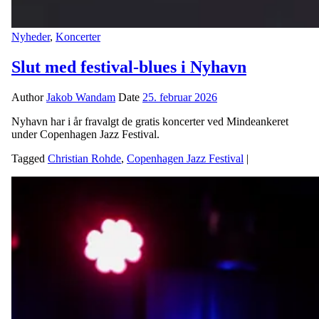
Nyheder
,
Koncerter
Slut med festival-blues i Nyhavn
Author
Jakob Wandam
Date
25. februar 2026
Nyhavn har i år fravalgt de gratis koncerter ved Mindeankeret
under Copenhagen Jazz Festival.
Tagged
Christian Rohde
,
Copenhagen Jazz Festival
|