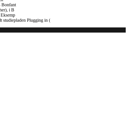
s Bonfant
er), i B
e. Eksemp
 studiepladen Plugging in (