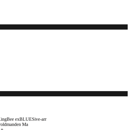
 KingBee exBLUESive-arr
troldmanden Ma
An