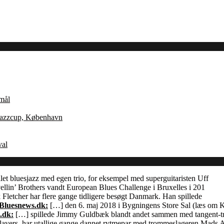
Åmål
 Jazzcup, København
val
let bluesjazz med egen trio, for eksempel med superguitaristen Uff
llin’ Brothers vandt European Blues Challenge i Bruxelles i 201
Fletcher har flere gange tidligere besøgt Danmark. Han spillede
 Bluesnews.dk:
[…] den 6. maj 2018 i Bygningens Store Sal (læs om
.dk:
[…] spillede Jimmy Guldbæk blandt andet sammen med tangent-
ayers, har utallige gange dannet rytmepar med trommeslageren Mads 