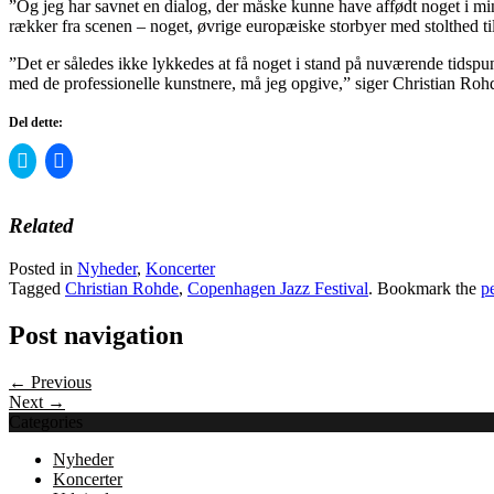
”Og jeg har savnet en dialog, der måske kunne have affødt noget i m
rækker fra scenen – noget, øvrige europæiske storbyer med stolthed tilb
”Det er således ikke lykkedes at få noget i stand på nuværende tidspu
med de professionelle kunstnere, må jeg opgive,” siger Christian Roh
Del dette:
Click
Click
to
to
share
share
on
on
Twitter
Facebook
Related
(Opens
(Opens
in
in
new
new
Posted in
Nyheder
,
Koncerter
window)
window)
Tagged
Christian Rohde
,
Copenhagen Jazz Festival
. Bookmark the
p
Post navigation
← Previous
Next →
Categories
Nyheder
Koncerter