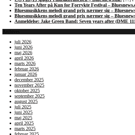
Ten Years After på Kun for Forrykte Festival – Bluesnews.
Bluesmusikkens melodi grand prix nærmer sig – Bluesnew
Bluesmusikkens melodi grand prix nærmer sig – Bluesnew
Anmeldelse: Jake Green Band: Seven years after (DME 11
Archives
juli 2026
juni 2026
maj 2026
april 2026
marts 2026
februar 2026
januar 2026
december 2025
november 2025
oktober 2025
september 2025
august 2025
juli 2025
juni 2025
maj 2025
april 2025
marts 2025
februar 2025