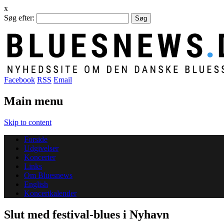
x
Søg efter:
Facebook
RSS
Email
Main menu
Skip to content
Forside
Udgivelser
Koncerter
Links
Om Bluesnews
English
Koncertkalender
Slut med festival-blues i Nyhavn