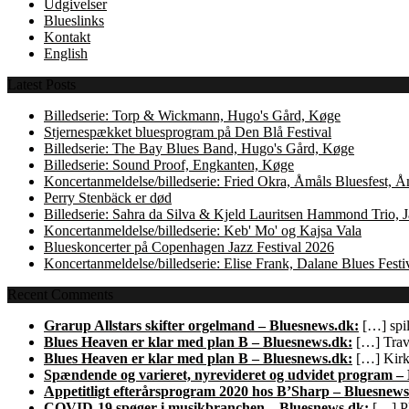
Udgivelser
Blueslinks
Kontakt
English
Latest Posts
Billedserie: Torp & Wickmann, Hugo's Gård, Køge
Stjernespækket bluesprogram på Den Blå Festival
Billedserie: The Bay Blues Band, Hugo's Gård, Køge
Billedserie: Sound Proof, Engkanten, Køge
Koncertanmeldelse/billedserie: Fried Okra, Åmåls Bluesfest, 
Perry Stenbäck er død
Billedserie: Sahra da Silva & Kjeld Lauritsen Hammond Trio,
Koncertanmeldelse/billedserie: Keb' Mo' og Kajsa Vala
Blueskoncerter på Copenhagen Jazz Festival 2026
Koncertanmeldelse/billedserie: Elise Frank, Dalane Blues Festi
Recent Comments
Grarup Allstars skifter orgelmand – Bluesnews.dk:
[…] spil
Blues Heaven er klar med plan B – Bluesnews.dk:
[…] Trave
Blues Heaven er klar med plan B – Bluesnews.dk:
[…] Kirk 
Spændende og varieret, nyrevideret og udvidet program –
Appetitligt efterårsprogram 2020 hos B’Sharp – Bluesnews
COVID-19 spøger i musikbranchen – Bluesnews.dk:
[…] Pl