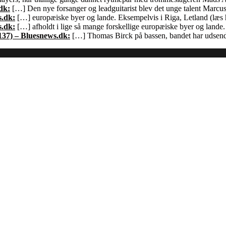
dk:
[…] Den nye forsanger og leadguitarist blev det unge talent Marcu
s.dk:
[…] europæiske byer og lande. Eksempelvis i Riga, Letland (læs h
s.dk:
[…] afholdt i lige så mange forskellige europæiske byer og land
137) – Bluesnews.dk:
[…] Thomas Birck på bassen, bandet har udsendt