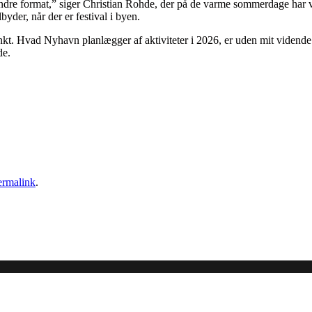
indre format,” siger Christian Rohde, der på de varme sommerdage har v
yder, når der er festival i byen.
nkt. Hvad Nyhavn planlægger af aktiviteter i 2026, er uden mit vidende 
de.
ermalink
.