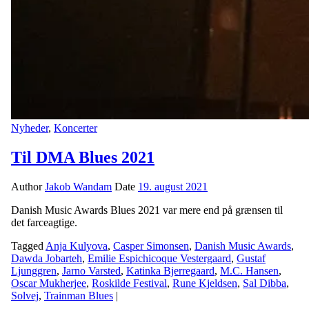
Nyheder
,
Koncerter
Til DMA Blues 2021
Author
Jakob Wandam
Date
19. august 2021
Danish Music Awards Blues 2021 var mere end på grænsen til
det farceagtige.
Tagged
Anja Kulyova
,
Casper Simonsen
,
Danish Music Awards
,
Dawda Jobarteh
,
Emilie Espichicoque Vestergaard
,
Gustaf
Ljunggren
,
Jarno Varsted
,
Katinka Bjerregaard
,
M.C. Hansen
,
Oscar Mukherjee
,
Roskilde Festival
,
Rune Kjeldsen
,
Sal Dibba
,
Solvej
,
Trainman Blues
|