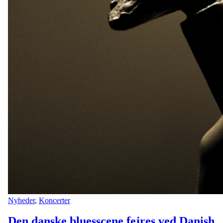
Nyheder
,
Koncerter
Den danske bluesscene fejres ved Danish