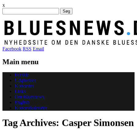
x
Søg
efter:
Facebook
RSS
Email
Main menu
Skip
Forside
to
Udgivelser
content
Koncerter
Links
Om Bluesnews
English
Koncertkalender
Tag Archives:
Casper Simonsen