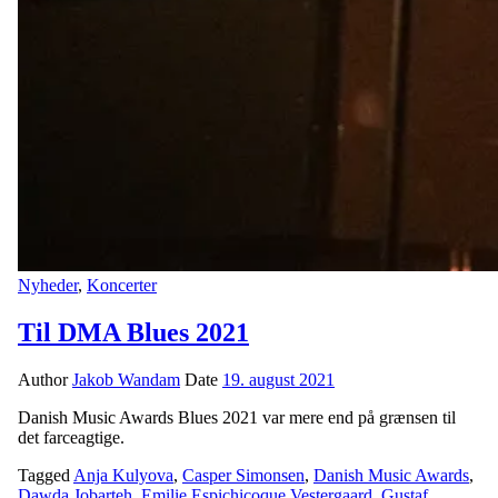
Nyheder
,
Koncerter
Til DMA Blues 2021
Author
Jakob Wandam
Date
19. august 2021
Danish Music Awards Blues 2021 var mere end på grænsen til
det farceagtige.
Tagged
Anja Kulyova
,
Casper Simonsen
,
Danish Music Awards
,
Dawda Jobarteh
,
Emilie Espichicoque Vestergaard
,
Gustaf