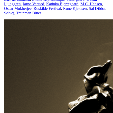
Ljunggren
,
Jarno Varsted
,
Katinka Bjerregaard
,
M.C. Hansen
,
Oscar Mukherjee
,
Roskilde Festival
,
Rune Kjeldsen
,
Sal Dibba
,
Solvej
,
Trainman Blues
|