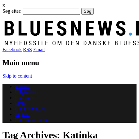
x
Søg efter:
Facebook
RSS
Email
Main menu
Skip to content
Forside
Udgivelser
Koncerter
Links
Om Bluesnews
English
Koncertkalender
Tag Archives:
Katinka