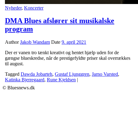
Nyheder
,
Koncerter
DMA Blues afslører sit musikalske
program
Author
Jakob Wandam
Date
9. april 2021
Der er vanen tro tænkt kreativt og hentet hjælp uden for de
gængse blueskredse, når de prestigefyldte priser skal overrækkes
til august.
Tagged
Dawda Jobarteh
,
Gustaf Ljunggren
,
Jarno Varsted
,
Katinka Bjerregaard
,
Rune Kjeldsen
|
© Bluesnews.dk