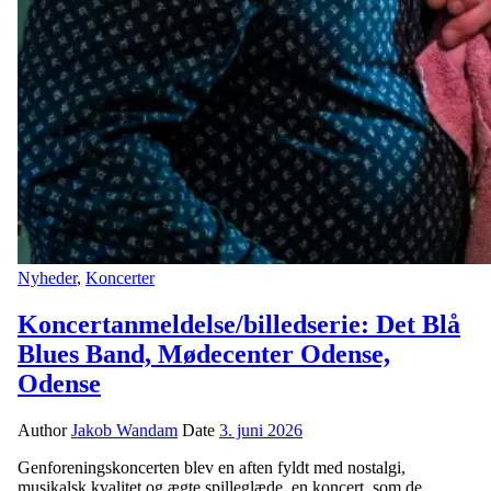
Nyheder
,
Koncerter
Koncertanmeldelse/billedserie: Det Blå
Blues Band, Mødecenter Odense,
Odense
Author
Jakob Wandam
Date
3. juni 2026
Genforeningskoncerten blev en aften fyldt med nostalgi,
musikalsk kvalitet og ægte spilleglæde, en koncert, som de