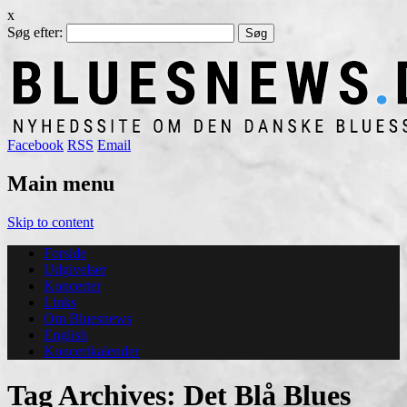
x
Søg efter:
Facebook
RSS
Email
Main menu
Skip to content
Forside
Udgivelser
Koncerter
Links
Om Bluesnews
English
Koncertkalender
Tag Archives:
Det Blå Blues