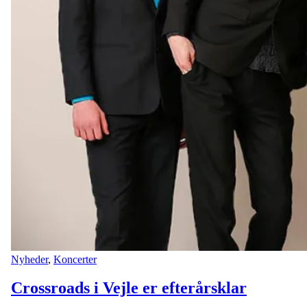
Nyheder
,
Koncerter
Crossroads i Vejle er efterårsklar