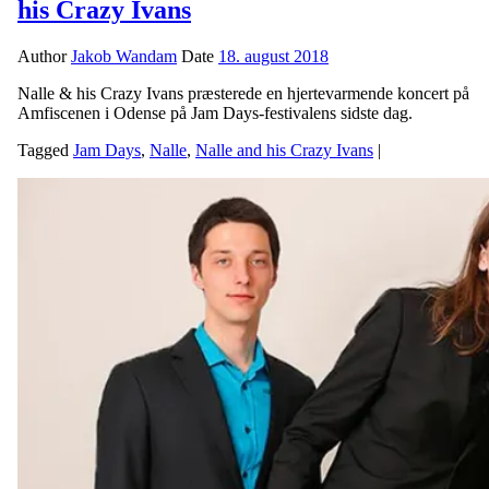
his Crazy Ivans
Author
Jakob Wandam
Date
18. august 2018
Nalle & his Crazy Ivans præsterede en hjertevarmende koncert på
Amfiscenen i Odense på Jam Days-festivalens sidste dag.
Tagged
Jam Days
,
Nalle
,
Nalle and his Crazy Ivans
|