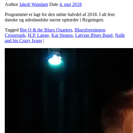
Author
Jakob Wandam
Date
4. maj 2018
Programmet er lagt for den sidste halvdel af 2018. I alt fem
danske og udenlandske navne optræder i Bygningen.
Tagged
Big O & the Blues Quarters
,
Bluesforeningen
Crossroads
,
H.P. Lange
,
Kai Strauss
,
Latvian Blues Band
,
Nalle
and his Crazy Ivans
|