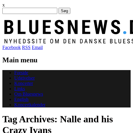
x
Søg
efter:
Facebook
RSS
Email
Main menu
Skip
Forside
to
Udgivelser
content
Koncerter
Links
Om Bluesnews
English
Koncertkalender
Tag Archives:
Nalle and his
Crazy Ivans