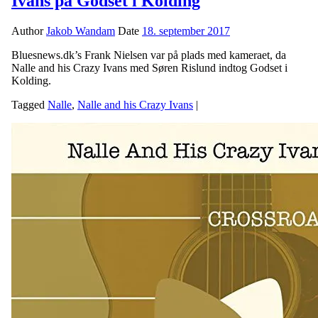
Ivans på Godset i Kolding
Author
Jakob Wandam
Date
18. september 2017
Bluesnews.dk’s Frank Nielsen var på plads med kameraet, da
Nalle and his Crazy Ivans med Søren Rislund indtog Godset i
Kolding.
Tagged
Nalle
,
Nalle and his Crazy Ivans
|