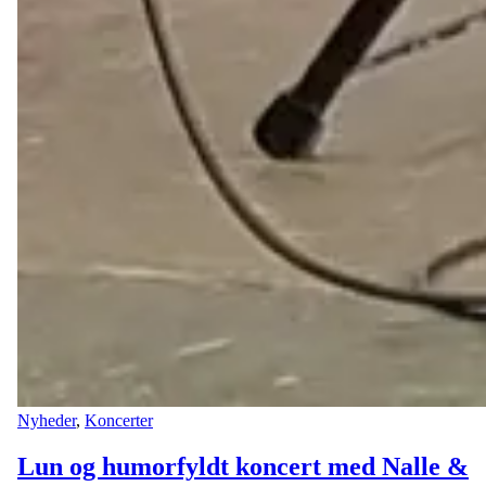
Nyheder
,
Koncerter
Lun og humorfyldt koncert med Nalle &