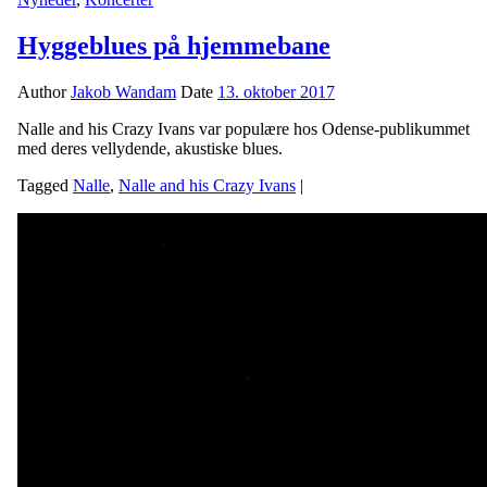
Hyggeblues på hjemmebane
Author
Jakob Wandam
Date
13. oktober 2017
Nalle and his Crazy Ivans var populære hos Odense-publikummet
med deres vellydende, akustiske blues.
Tagged
Nalle
,
Nalle and his Crazy Ivans
|