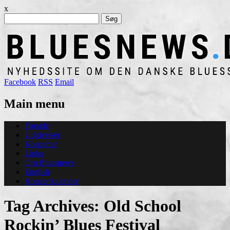
x
Søg
efter:
Facebook
RSS
Email
Main menu
Skip
Forside
to
Udgivelser
content
Koncerter
Links
Om Bluesnews
English
Koncertkalender
Tag Archives:
Old School
Rockin’ Blues Festival