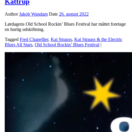
Kattrup
Author
Jakob Wandam
Date
26. august 2022
Lørdagens Old School Rockin’ Blues Festival har måttet foretage
en hurtig udskiftning.
Tagged
Fred Chapellier
,
Kai Strauss
,
Kai Strauss & the Electric
Blues All Stars
,
Old School Rockin’ Blues Festival
|