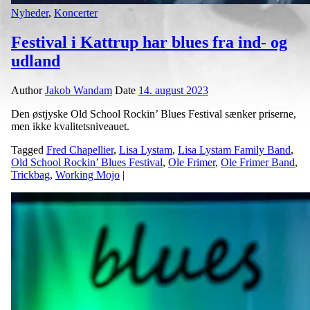
Nyheder
,
Koncerter
Festival i Kattrup har blues fra ind- og
udland
Author
Jakob Wandam
Date
14. august 2023
Den østjyske Old School Rockin’ Blues Festival sænker priserne,
men ikke kvalitetsniveauet.
Tagged
Fred Chapellier
,
Lisa Lystam
,
Lisa Lystam Family Band
,
Old School Rockin’ Blues Festival
,
Ole Frimer
,
Ole Frimer Band
,
Trickbag
,
Working Mojo
|