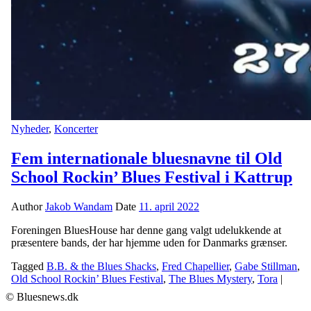
Nyheder
,
Koncerter
Fem internationale bluesnavne til Old
School Rockin’ Blues Festival i Kattrup
Author
Jakob Wandam
Date
11. april 2022
Foreningen BluesHouse har denne gang valgt udelukkende at
præsentere bands, der har hjemme uden for Danmarks grænser.
Tagged
B.B. & the Blues Shacks
,
Fred Chapellier
,
Gabe Stillman
,
Old School Rockin’ Blues Festival
,
The Blues Mystery
,
Tora
|
© Bluesnews.dk