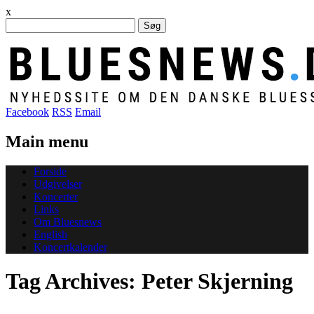
x
Søg
efter:
Facebook
RSS
Email
Main menu
Skip
Forside
to
Udgivelser
content
Koncerter
Links
Om Bluesnews
English
Koncertkalender
Tag Archives:
Peter Skjerning