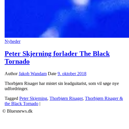
Nyheder
Peter Skjerning forlader The Black
Tornado
Author
Jakob Wandam
Date
9. oktober 2018
Thorbjørn Risager har mistet sin leadguitarist, som vil søge nye
udfordringer.
Tagged
Peter Skjerning
,
Thorbjørn Risager
,
Thorbjørn Risager &
the Black Tornado
|
© Bluesnews.dk