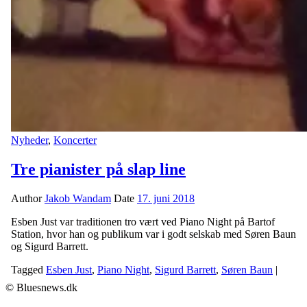
Nyheder
,
Koncerter
Tre pianister på slap line
Author
Jakob Wandam
Date
17. juni 2018
Esben Just var traditionen tro vært ved Piano Night på Bartof
Station, hvor han og publikum var i godt selskab med Søren Baun
og Sigurd Barrett.
Tagged
Esben Just
,
Piano Night
,
Sigurd Barrett
,
Søren Baun
|
© Bluesnews.dk