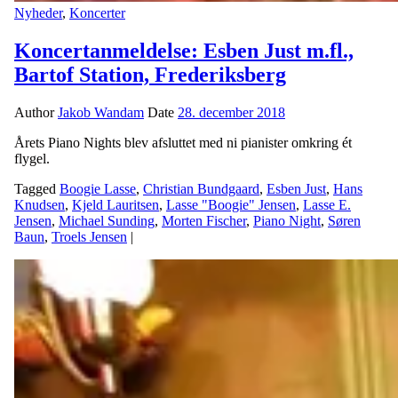
Nyheder
,
Koncerter
Koncertanmeldelse: Esben Just m.fl.,
Bartof Station, Frederiksberg
Author
Jakob Wandam
Date
28. december 2018
Årets Piano Nights blev afsluttet med ni pianister omkring ét
flygel.
Tagged
Boogie Lasse
,
Christian Bundgaard
,
Esben Just
,
Hans
Knudsen
,
Kjeld Lauritsen
,
Lasse "Boogie" Jensen
,
Lasse E.
Jensen
,
Michael Sunding
,
Morten Fischer
,
Piano Night
,
Søren
Baun
,
Troels Jensen
|