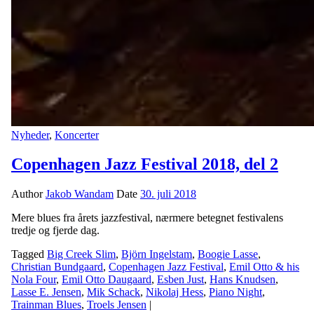
Nyheder
,
Koncerter
Copenhagen Jazz Festival 2018, del 2
Author
Jakob Wandam
Date
30. juli 2018
Mere blues fra årets jazzfestival, nærmere betegnet festivalens
tredje og fjerde dag.
Tagged
Big Creek Slim
,
Björn Ingelstam
,
Boogie Lasse
,
Christian Bundgaard
,
Copenhagen Jazz Festival
,
Emil Otto & his
Nola Four
,
Emil Otto Daugaard
,
Esben Just
,
Hans Knudsen
,
Lasse E. Jensen
,
Mik Schack
,
Nikolaj Hess
,
Piano Night
,
Trainman Blues
,
Troels Jensen
|