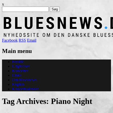
x
Søg
efter:
Facebook
RSS
Email
Main menu
Skip
Forside
to
Udgivelser
content
Koncerter
Links
Om Bluesnews
English
Koncertkalender
Tag Archives:
Piano Night