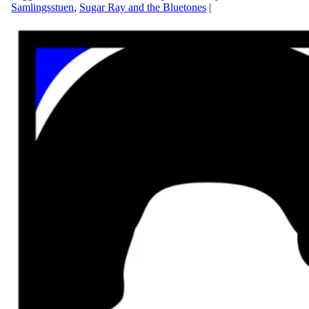
Samlingsstuen
,
Sugar Ray and the Bluetones
|