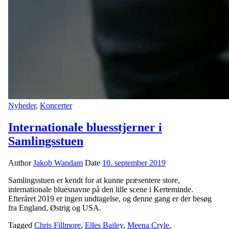
Nyheder
,
Koncerter
Internationale bluesstjerner i
Samlingsstuen
Author
Jakob Wandam
Date
10. september 2019
Samlingsstuen er kendt for at kunne præsentere store,
internationale bluesnavne på den lille scene i Kerteminde.
Efteråret 2019 er ingen undtagelse, og denne gang er der besøg
fra England, Østrig og USA.
Tagged
Chris Fillmore
,
Elles Bailey
,
Meena Cryle
,