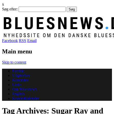
x
Søg efter:
Facebook
RSS
Email
Main menu
Skip to content
Forside
Udgivelser
Koncerter
Links
Om Bluesnews
English
Koncertkalender
Tag Archives:
Sugar Ray and