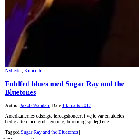
Nyheder
,
Koncerter
Fuldfed blues med Sugar Ray and the
Bluetones
Author
Jakob Wandam
Date
13. marts 2017
Amerikanernes udsolgte lørdagskoncert i Vejle var en aldeles
herlig aften med god stemning, humor og spilleglæde.
Tagged
Sugar Ray and the Bluetones
|