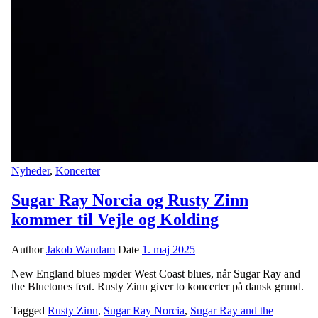
Nyheder
,
Koncerter
Sugar Ray Norcia og Rusty Zinn
kommer til Vejle og Kolding
Author
Jakob Wandam
Date
1. maj 2025
New England blues møder West Coast blues, når Sugar Ray and
the Bluetones feat. Rusty Zinn giver to koncerter på dansk grund.
Tagged
Rusty Zinn
,
Sugar Ray Norcia
,
Sugar Ray and the