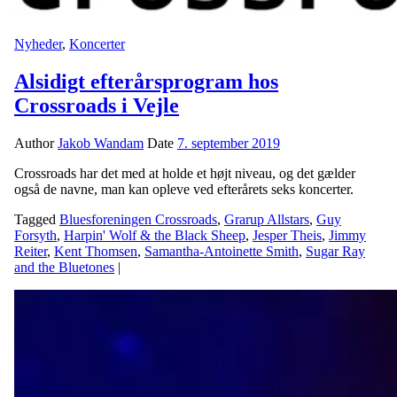
Nyheder
,
Koncerter
Alsidigt efterårsprogram hos
Crossroads i Vejle
Author
Jakob Wandam
Date
7. september 2019
Crossroads har det med at holde et højt niveau, og det gælder
også de navne, man kan opleve ved efterårets seks koncerter.
Tagged
Bluesforeningen Crossroads
,
Grarup Allstars
,
Guy
Forsyth
,
Harpin' Wolf & the Black Sheep
,
Jesper Theis
,
Jimmy
Reiter
,
Kent Thomsen
,
Samantha-Antoinette Smith
,
Sugar Ray
and the Bluetones
|