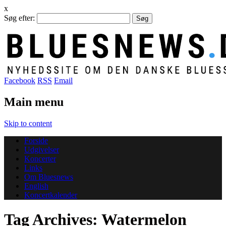
x
Søg efter:
Facebook
RSS
Email
Main menu
Skip to content
Forside
Udgivelser
Koncerter
Links
Om Bluesnews
English
Koncertkalender
Tag Archives:
Watermelon