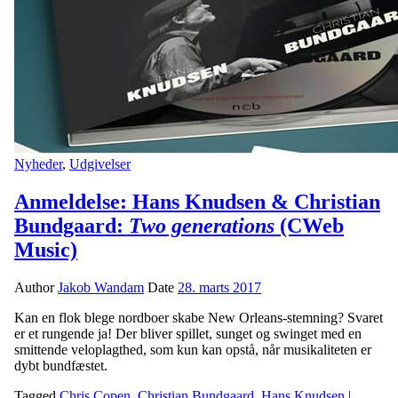
Nyheder
,
Udgivelser
Anmeldelse: Hans Knudsen & Christian
Bundgaard:
Two generations
(CWeb
Music)
Author
Jakob Wandam
Date
28. marts 2017
Kan en flok blege nordboer skabe New Orleans-stemning? Svaret
er et rungende ja! Der bliver spillet, sunget og swinget med en
smittende veloplagthed, som kun kan opstå, når musikaliteten er
dybt bundfæstet.
Tagged
Chris Copen
,
Christian Bundgaard
,
Hans Knudsen
|