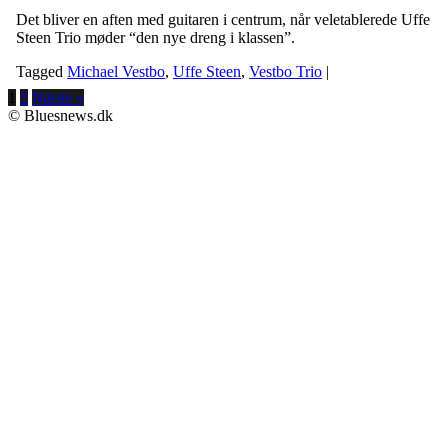
Det bliver en aften med guitaren i centrum, når veletablerede Uffe
Steen Trio møder “den nye dreng i klassen”.
Tagged
Michael Vestbo
,
Uffe Steen
,
Vestbo Trio
|
1
2
Næste »
© Bluesnews.dk