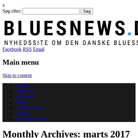
x
Søg efter:
Facebook
RSS
Email
Main menu
Skip to content
Forside
Udgivelser
Koncerter
Links
Om Bluesnews
English
Koncertkalender
Monthly Archives:
marts 2017