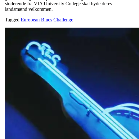
studerende fra VIA University College skal byde deres
landsmænd velkommen.
Tagged
European Blues Challenge
|