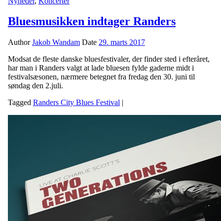
Nyheder
,
Koncerter
Bluesmusikken indtager Randers
Author
Jakob Wandam
Date
29. marts 2017
Modsat de fleste danske bluesfestivaler, der finder sted i efteråret,
har man i Randers valgt at lade bluesen fylde gaderne midt i
festivalsæsonen, nærmere betegnet fra fredag den 30. juni til
søndag den 2.juli.
Tagged
Randers City Blues Festival
|