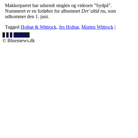
Makkerparret har udsendt singlen og videoen ”Sydpå”.
Nummeret er en forløber for albummet
Det’ altid nu
, som
udkommer den 1. juni.
Tagged
Holtsø & Wittrock
,
Jes Holtsø
,
Morten Wittrock
|
1
2
3
Næste »
© Bluesnews.dk