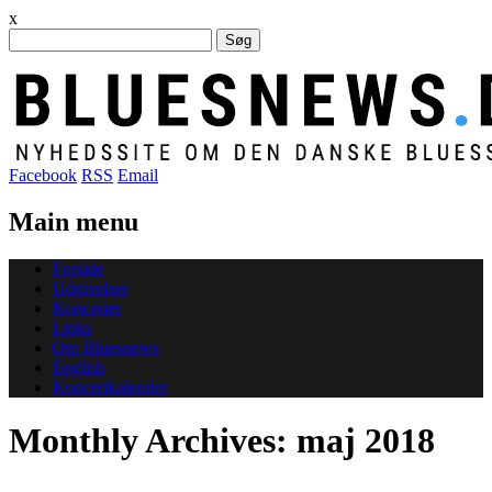
x
Søg
efter:
Facebook
RSS
Email
Main menu
Skip
Forside
to
Udgivelser
content
Koncerter
Links
Om Bluesnews
English
Koncertkalender
Monthly Archives:
maj 2018