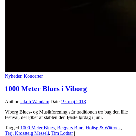
Nyheder
,
Koncerter
1000 Meter Blues i Viborg
Author
Jakob Wandam
Date
19. maj 2018
Viborg Blues- og Musikforening står traditionen tro bag den lille
festival, der løber af stablen den første lørdag i juni.
Tagged
1000 Meter Blues
,
Beggars Blue
,
Holtsø & Wittrock
,
Terji Krossteig Messell
,
Tim Lothar
|