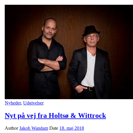
Nyheder
,
Udgivelser
Nyt på vej fra Holtsø & Wittrock
Author
Jakob Wandam
Date
18. maj 2018