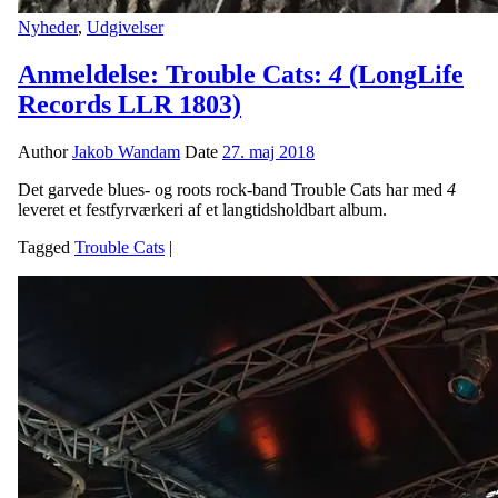
Nyheder
,
Udgivelser
Anmeldelse: Trouble Cats:
4
(LongLife
Records LLR 1803)
Author
Jakob Wandam
Date
27. maj 2018
Det garvede blues- og roots rock-band Trouble Cats har med
4
leveret et festfyrværkeri af et langtidsholdbart album.
Tagged
Trouble Cats
|