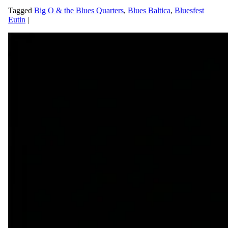
Tagged
Big O & the Blues Quarters
,
Blues Baltica
,
Bluesfest
Eutin
|