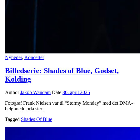
Nyheder
,
Koncerter
Billedserie: Shades of Blue, Godset,
Kolding
Author
Jakob Wandam
Date
30. april 2025
Fotograf Frank Nielsen var til “Stormy Monday” med det DMA-
belønnede orkester.
Tagged
Shades Of Blue
|