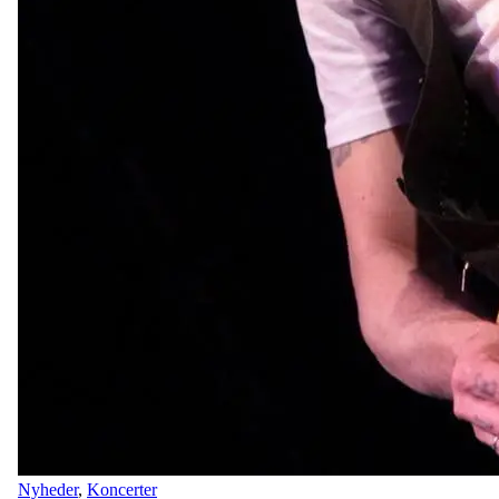
Nyheder
,
Koncerter