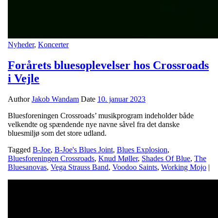
Nyheder
,
Koncerter
Forårets bluesoplevelser hos Crossroads
i Vejle
Author
Jakob Wandam
Date
10. januar 2023
Bluesforeningen Crossroads’ musikprogram indeholder både
velkendte og spændende nye navne såvel fra det danske
bluesmiljø som det store udland.
Tagged
B-Joe
,
B-Joe's Blues Joint
,
Blues Explosion
,
Bluesforeningen Crossroads
,
Knud Møller
,
Shades Of Blue
,
The
Bluesanovas
,
Vega Strauss Band
,
Voodoo Saints
,
Working Mojo
|