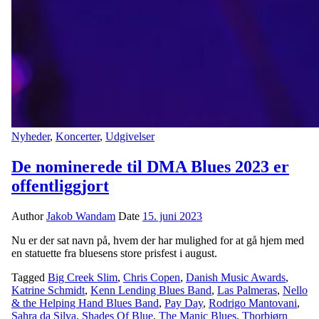
Nyheder
,
Koncerter
,
Udgivelser
De nominerede til DMA Blues 2023 er
offentliggjort
Author
Jakob Wandam
Date
15. juni 2023
Nu er der sat navn på, hvem der har mulighed for at gå hjem med
en statuette fra bluesens store prisfest i august.
Tagged
Big Creek Slim
,
Chris Copen
,
Danish Music Awards
,
Katrine Schmidt
,
Kenn Lending Blues Band
,
Las Palmeras
,
Nello
& the Helping Hand Blues Band
,
Pay Day
,
Rodrigo Mantovani
,
Sahra da Silva
,
Shades Of Blue
,
The Manic Blues
,
Thorbjørn