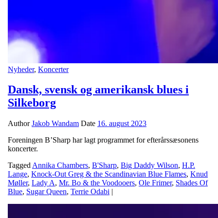
Nyheder
,
Koncerter
Dansk, svensk og amerikansk blues i
Silkeborg
Author
Jakob Wandam
Date
16. august 2023
Foreningen B’Sharp har lagt programmet for efterårssæsonens
koncerter.
Tagged
Annika Chambers
,
B'Sharp
,
Big Daddy Wilson
,
H.P.
Lange
,
Knock-Out Greg & the Scandinavian Blue Flames
,
Knud
Møller
,
Lady A
,
Mr. Bo & the Voodooers
,
Ole Frimer
,
Shades Of
Blue
,
Sugar Queen
,
Terrie Odabi
|