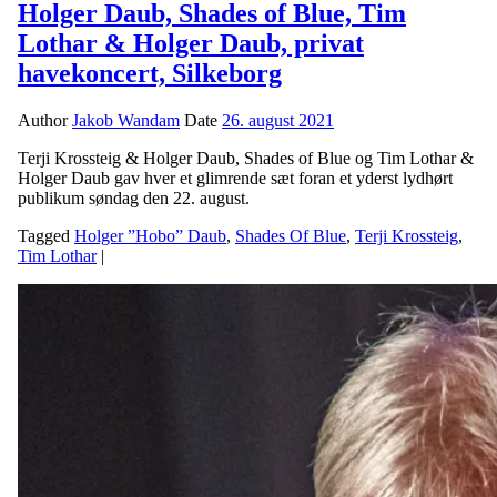
Holger Daub, Shades of Blue, Tim
Lothar & Holger Daub, privat
havekoncert, Silkeborg
Author
Jakob Wandam
Date
26. august 2021
Terji Krossteig & Holger Daub, Shades of Blue og Tim Lothar &
Holger Daub gav hver et glimrende sæt foran et yderst lydhørt
publikum søndag den 22. august.
Tagged
Holger ”Hobo” Daub
,
Shades Of Blue
,
Terji Krossteig
,
Tim Lothar
|