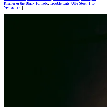
Risager & the Black Tornado
,
Trouble Cats
,
Uffe Steen Trio
,
Vestbo Trio
|