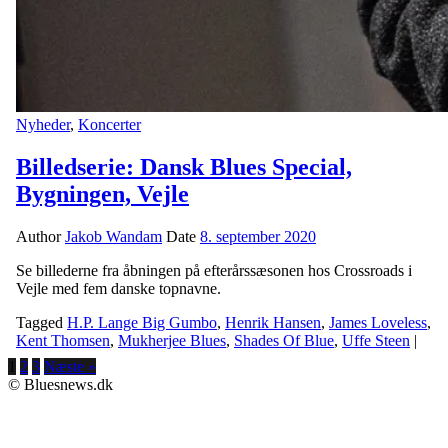
Nyheder
,
Koncerter
Billedserie: Dansk Blues Special,
Bygningen, Vejle
Author
Jakob Wandam
Date
8. september 2020
Se billederne fra åbningen på efterårssæsonen hos Crossroads i
Vejle med fem danske topnavne.
Tagged
H.P. Lange Big Gumbo
,
Henrik Hansen
,
James Loveless
,
Kent Thomsen
,
Mukherjee Blues
,
Shades Of Blue
,
Uffe Steen
|
1
2
3
Næste »
© Bluesnews.dk