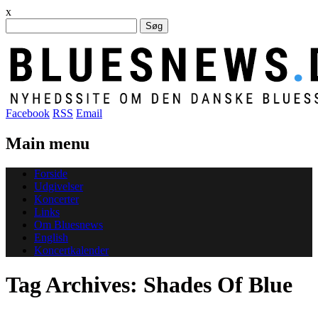
x
Søg
efter:
Facebook
RSS
Email
Main menu
Skip
Forside
to
Udgivelser
content
Koncerter
Links
Om Bluesnews
English
Koncertkalender
Tag Archives:
Shades Of Blue