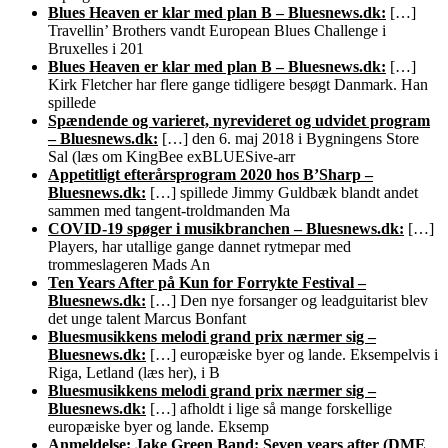
Blues Heaven er klar med plan B – Bluesnews.dk:
[…]
Travellin’ Brothers vandt European Blues Challenge i
Bruxelles i 201
Blues Heaven er klar med plan B – Bluesnews.dk:
[…]
Kirk Fletcher har flere gange tidligere besøgt Danmark. Han
spillede
Spændende og varieret, nyrevideret og udvidet program
– Bluesnews.dk:
[…] den 6. maj 2018 i Bygningens Store
Sal (læs om KingBee exBLUESive-arr
Appetitligt efterårsprogram 2020 hos B’Sharp –
Bluesnews.dk:
[…] spillede Jimmy Guldbæk blandt andet
sammen med tangent-troldmanden Ma
COVID-19 spøger i musikbranchen – Bluesnews.dk:
[…]
Players, har utallige gange dannet rytmepar med
trommeslageren Mads An
Ten Years After på Kun for Forrykte Festival –
Bluesnews.dk:
[…] Den nye forsanger og leadguitarist blev
det unge talent Marcus Bonfant
Bluesmusikkens melodi grand prix nærmer sig –
Bluesnews.dk:
[…] europæiske byer og lande. Eksempelvis i
Riga, Letland (læs her), i B
Bluesmusikkens melodi grand prix nærmer sig –
Bluesnews.dk:
[…] afholdt i lige så mange forskellige
europæiske byer og lande. Eksemp
Anmeldelse: Jake Green Band: Seven years after (DME