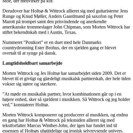
Moe, der medvirker på kor.
Derudover har Holtsø & Wittrock allieret sig med guitaristerne Jens
Runge og Knud Møller, Anders Gaardmand på saxofon og Peter
Marott på trompet samt den prisvindende og anerkendte
amerikanske trommeslager John Chipman, som Morten Wittrock har
stiftet bekendtskab med i Austin, Texas.
Nummeret ”Postkort” er en duet med hele Danmarks
countrydronning Ester Brohus, der en sjælden gang er blevet
overtalt til at synge på dansk.
Langtidsholdbart samarbejde
Morten Wittrock og Jes Holtsø har samarbejdet siden 2009. Det er
blevet til et givtigt og glædeligt musikalsk partnerskab, der hele tiden
vokser sig større og stærkere.
”At møde en musikalsk partner, hvor kombinationen går op i en
højere enhed, sker så sjældent i musikken. Så Wittrock og jeg holder
ved,” konstaterer Holtsø.
Morten Wittrock komponerer og producerer al musikken, og endnu
en gang har Holtsø & Wittrock på tekstsiden allieret sig med
tekstforfatter Marcus Winther-John, der igen har fundet ind til
essensen af Holtsøs uhøjtidelige og ironisk selvrevsende univers.