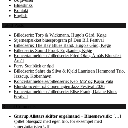
Udgivelser
Blueslinks
Kontakt
English
Latest Posts
Billedserie: Torp & Wickmann, Hugo's Gård, Køge
Stjernespækket bluesprogram på Den Blå Festival
Billedserie: The Bay Blues Band, Hugo's Gård, Køge
Billedserie: Sound Proof, Engkanten, Køge
Koncertanmeldelse/billedserie: Fried Okra, Åmåls Bluesfest,
Åmål
Perry Stenbäck er død
Billedserie: Sahra da Silva & Kjeld Lauritsen Hammond Trio,
Jazzcup, København
Koncertanmeldelse/billedserie: Keb' Mo' og Kajsa Vala
Blueskoncerter på Copenhagen Jazz Festival 2026
Koncertanmeldelse/billedserie: Elise Frank, Dalane Blues
Festival
Recent Comments
Grarup Allstars skifter orgelmand – Bluesnews.dk:
[…]
spillet bluesjazz med egen trio, for eksempel med
superguitaristen Uff