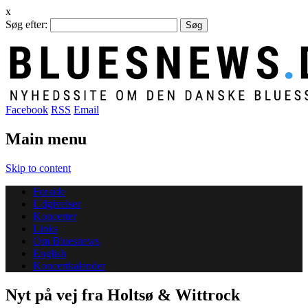
x
Søg efter:
Facebook
RSS
Email
Main menu
Skip to content
Forside
Udgivelser
Koncerter
Links
Om Bluesnews
English
Koncertkalender
Nyt på vej fra Holtsø & Wittrock