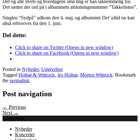
Dét og alle livets og hverdagens små ting er han taknemmelig for.
Det sættes der ord på i albummets afslutningsnummer ”Takkelisten”.
Singlen “Sydpå” udkom den 4. maj, og albummet
Det’ altid nu
kan
altså erhverves fra den 1. juni.
Del dette:
Click to share on Twitter (Opens in new window)
Click to share on Facebook (Opens in new window)
Posted in
Nyheder
,
Udgivelser
Tagged
Holtsø & Wittrock
,
Jes Holtsø
,
Morten Wittrock
. Bookmark
the
permalink
.
Post navigation
← Previous
Next →
Categories
Nyheder
Koncerter