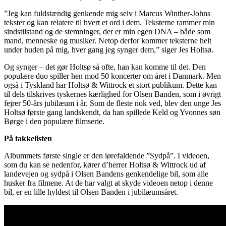
”Jeg kan fuldstændig genkende mig selv i Marcus Winther-Johns
tekster og kan relatere til hvert et ord i dem. Teksterne rammer min
sindstilstand og de stemninger, der er min egen DNA – både som
mand, menneske og musiker. Netop derfor kommer teksterne helt
under huden på mig, hver gang jeg synger dem,” siger Jes Holtsø.
Og synger – det gør Holtsø så ofte, han kan komme til det. Den
populære duo spiller hen mod 50 koncerter om året i Danmark. Men
også i Tyskland har Holtsø & Wittrock et stort publikum. Dette kan
til dels tilskrives tyskernes kærlighed for Olsen Banden, som i øvrigt
fejrer 50-års jubilæum i år. Som de fleste nok ved, blev den unge Jes
Holtsø første gang landskendt, da han spillede Keld og Yvonnes søn
Børge i den populære filmserie.
På takkelisten
Albummets første single er den iørefaldende ”Sydpå”. I videoen,
som du kan se nedenfor, kører d’herrer Holtsø & Wittrock ud af
landevejen og sydpå i Olsen Bandens genkendelige bil, som alle
husker fra filmene. At de har valgt at skyde videoen netop i denne
bil, er en lille hyldest til Olsen Banden i jubilæumsåret.