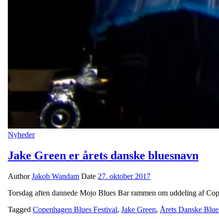
Nyheder
Jake Green er årets danske bluesnavn
Author
Jakob Wandam
Date
27. oktober 2017
Torsdag aften dannede Mojo Blues Bar rammen om uddeling af Copen
Tagged
Copenhagen Blues Festival
,
Jake Green
,
Årets Danske Blu