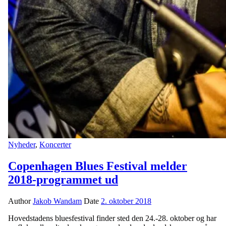
Nyheder
,
Koncerter
Copenhagen Blues Festival melder
2018-programmet ud
Author
Jakob Wandam
Date
2. oktober 2018
Hovedstadens bluesfestival finder sted den 24.-28. oktober og har