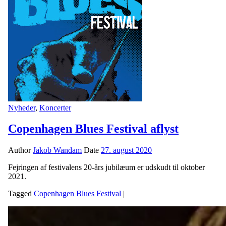
Nyheder
,
Koncerter
Copenhagen Blues Festival aflyst
Author
Jakob Wandam
Date
27. august 2020
Fejringen af festivalens 20-års jubilæum er udskudt til oktober
2021.
Tagged
Copenhagen Blues Festival
|