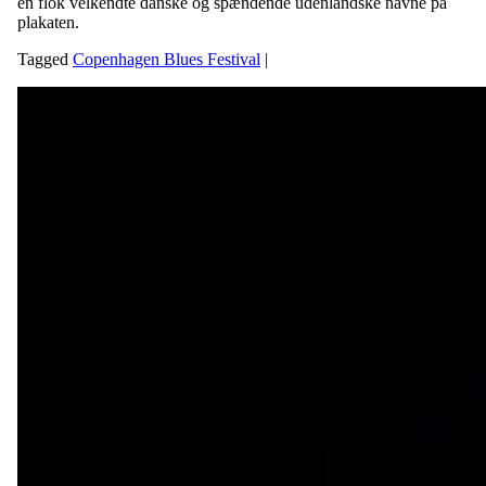
en flok velkendte danske og spændende udenlandske navne på
plakaten.
Tagged
Copenhagen Blues Festival
|