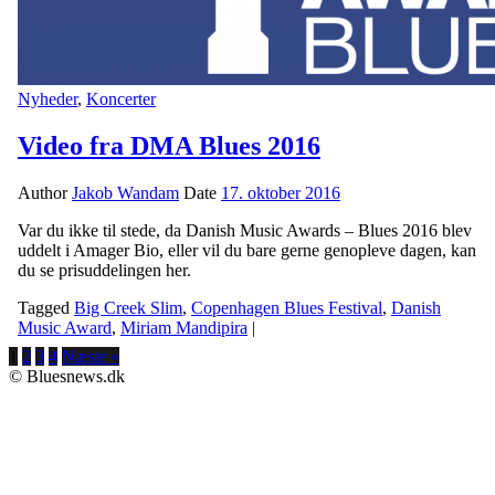
Nyheder
,
Koncerter
Video fra DMA Blues 2016
Author
Jakob Wandam
Date
17. oktober 2016
Var du ikke til stede, da Danish Music Awards – Blues 2016 blev
uddelt i Amager Bio, eller vil du bare gerne genopleve dagen, kan
du se prisuddelingen her.
Tagged
Big Creek Slim
,
Copenhagen Blues Festival
,
Danish
Music Award
,
Miriam Mandipira
|
1
2
3
4
Næste »
© Bluesnews.dk