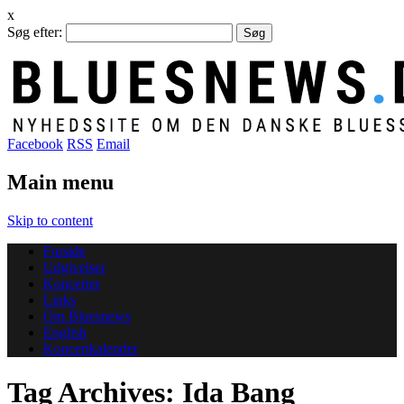
x
Søg efter:
Facebook
RSS
Email
Main menu
Skip to content
Forside
Udgivelser
Koncerter
Links
Om Bluesnews
English
Koncertkalender
Tag Archives:
Ida Bang