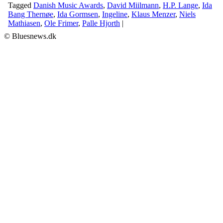
Tagged
Danish Music Awards
,
David Miilmann
,
H.P. Lange
,
Ida
Bang Thernøe
,
Ida Gormsen
,
Ingeline
,
Klaus Menzer
,
Niels
Mathiasen
,
Ole Frimer
,
Palle Hjorth
|
© Bluesnews.dk