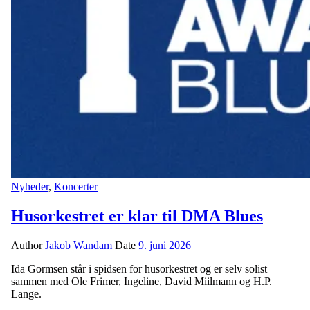
Nyheder
,
Koncerter
Husorkestret er klar til DMA Blues
Author
Jakob Wandam
Date
9. juni 2026
Ida Gormsen står i spidsen for husorkestret og er selv solist
sammen med Ole Frimer, Ingeline, David Miilmann og H.P.
Lange.