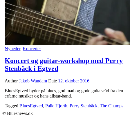
Nyheder
,
Koncerter
Koncert og guitar-workshop med Perry
Stenbäck i Egtved
Author
Jakob Wandam
Date
12. oktober 2016
BluesEgtved byder på blues, god mad og gode guitar-råd fra den
erfarne musiker og hans allstar-band.
Tagged
BluesEgtved
,
Palle Hjorth
,
Perry Stenbäck
,
The Champs
|
© Bluesnews.dk