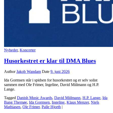
Nyheder
,
Koncerter
Husorkestret er klar til DMA Blues
Author
Jakob Wandam
Date
9. juni 2026
Ida Gormsen står i spidsen for husorkestret og er selv solist
sammen med Ole Frimer, Ingeline, David Miilmann og H.P.
Lange.
Tagged
Danish Music Awards
,
David Miilmann
,
H.P. Lange
,
Ida
Bang Thernøe
,
Ida Gormsen
,
Ingeline
,
Klaus Menzer
,
Niels
Mathiasen
,
Ole Frimer
,
Palle Hjorth
|