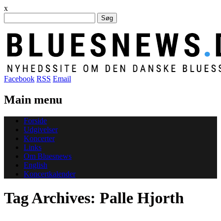
x
Søg
efter:
Facebook
RSS
Email
Main menu
Skip
Forside
to
Udgivelser
content
Koncerter
Links
Om Bluesnews
English
Koncertkalender
Tag Archives:
Palle Hjorth