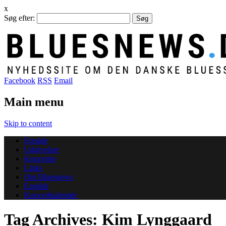
x
Søg efter:
Facebook
RSS
Email
Main menu
Skip to content
Forside
Udgivelser
Koncerter
Links
Om Bluesnews
English
Koncertkalender
Tag Archives:
Kim Lynggaard