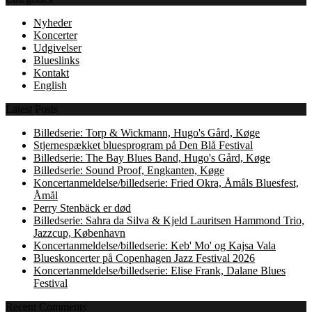
Nyheder
Koncerter
Udgivelser
Blueslinks
Kontakt
English
Latest Posts
Billedserie: Torp & Wickmann, Hugo's Gård, Køge
Stjernespækket bluesprogram på Den Blå Festival
Billedserie: The Bay Blues Band, Hugo's Gård, Køge
Billedserie: Sound Proof, Engkanten, Køge
Koncertanmeldelse/billedserie: Fried Okra, Åmåls Bluesfest,
Åmål
Perry Stenbäck er død
Billedserie: Sahra da Silva & Kjeld Lauritsen Hammond Trio,
Jazzcup, København
Koncertanmeldelse/billedserie: Keb' Mo' og Kajsa Vala
Blueskoncerter på Copenhagen Jazz Festival 2026
Koncertanmeldelse/billedserie: Elise Frank, Dalane Blues
Festival
Recent Comments