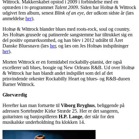
Wittrock. Makkerskabet opstod i 2009 i forbindelse med en
optræden i tv-programmet
Talent 2009
. Siden har Holtsø & Wittrock
udgivet fem album, senest
Blink of an eye
, der udkom sidste år (læs
anmeldelse
her
).
Holtsø & Wittrock blander blues med roots-rock, soul og country.
Jes Holtsøs grusede og patinerede sangstemme har tiltrukket sig en
del positiv opmærksomhed, og han blev i 2012 udråbt til Året
Danske Bluesnavn (læs
her
, og læs om Jes Holtsøs indspilninger
her
).
Morten Wittrock er en formidabel rockabilly-pianist, der også
excellerer udi blues, boogie og New Orleans R&B. Ud over Holtsø
& Wittrock har han blandt andet indspillet som del af det
prisvindende orkester Rockabilly Heart og blues- og R&B-duoen
Barner Wittrock.
Glorværdig
Herefter kan man fortsætte til
Viborg Bryghus
, beliggende på
adressen Sortebrødre Kirke Stræde 25. Her er det sangeren,
guitaristen og banjospilleren
H.P. Lange
, der står for den
musikalske underholdning fra klokken 14.