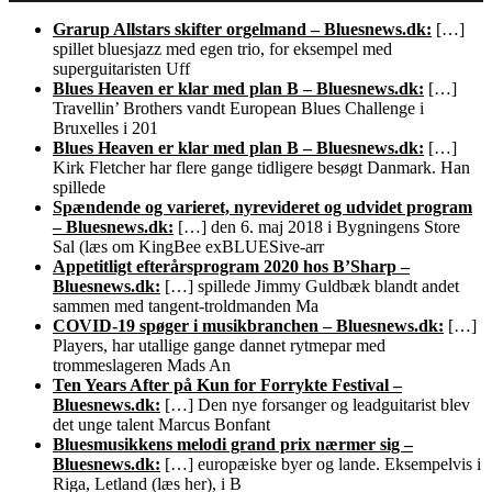
Grarup Allstars skifter orgelmand – Bluesnews.dk:
[…]
spillet bluesjazz med egen trio, for eksempel med
superguitaristen Uff
Blues Heaven er klar med plan B – Bluesnews.dk:
[…]
Travellin’ Brothers vandt European Blues Challenge i
Bruxelles i 201
Blues Heaven er klar med plan B – Bluesnews.dk:
[…]
Kirk Fletcher har flere gange tidligere besøgt Danmark. Han
spillede
Spændende og varieret, nyrevideret og udvidet program
– Bluesnews.dk:
[…] den 6. maj 2018 i Bygningens Store
Sal (læs om KingBee exBLUESive-arr
Appetitligt efterårsprogram 2020 hos B’Sharp –
Bluesnews.dk:
[…] spillede Jimmy Guldbæk blandt andet
sammen med tangent-troldmanden Ma
COVID-19 spøger i musikbranchen – Bluesnews.dk:
[…]
Players, har utallige gange dannet rytmepar med
trommeslageren Mads An
Ten Years After på Kun for Forrykte Festival –
Bluesnews.dk:
[…] Den nye forsanger og leadguitarist blev
det unge talent Marcus Bonfant
Bluesmusikkens melodi grand prix nærmer sig –
Bluesnews.dk:
[…] europæiske byer og lande. Eksempelvis i
Riga, Letland (læs her), i B