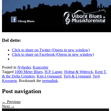
Del dette:
Click to share on Twitter (Opens in new window)
Click to share on Facebook (Opens in new window)
Posted in
Nyheder
,
Koncerter
Tagged
1000 Meter Blues
,
H.P. Lange
,
Holtsø & Wittrock
,
Kent T.
& the Delta Grinders
,
Kim Lynggaard
,
Terji & Lynggard
,
Terji
Krossteig
. Bookmark the
permalink
.
Post navigation
← Previous
Next →
Categories