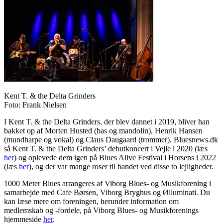
Kent T. & the Delta Grinders
Foto: Frank Nielsen
I Kent T. & the Delta Grinders, der blev dannet i 2019, bliver han
bakket op af Morten Husted (bas og mandolin), Henrik Hansen
(mundharpe og vokal) og Claus Daugaard (trommer). Bluesnews.dk
så Kent T. & the Delta Grinders’ debutkoncert i Vejle i 2020 (læs
her
) og oplevede dem igen på Blues Alive Festival i Horsens i 2022
(læs
her
), og der var mange roser til bandet ved disse to lejligheder.
1000 Meter Blues arrangeres af Viborg Blues- og Musikforening i
samarbejde med Cafe Børsen, Viborg Bryghus og Ølluminati. Du
kan læse mere om foreningen, herunder information om
medlemskab og -fordele, på Viborg Blues- og Musikforenings
hjemmeside
her
.