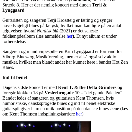
Stræde 8. Her er der nemlig koncert med duoen
Terji &
Lynggaard
.
Guitaristen og sangeren Terji Krossteig er færing og synger
hovedsageligt blues på færøsk, hvilket man kan høre på en antal
udgivelser, hvoraf
Nordisk blå
(2021) er det seneste
fuldlængdealbum (læs anmeldelse
her
). Et nyt album er under
forberedelse.
Sangeren og mundharpespilleren Kim Lynggaard er formand for
Viborg Blues- og Musikforening, men er altså også selv aktiv
musiker, hvilket man blandt andet har kunnet høre i bandet Hot Zen
Blues.
Ind-til-benet
Dagens sidste koncert er med
Kent T. & the Delta Grinders
og
foregår klokken 18 på
Vesterbrogade 10
– ”det gamle Paletten”.
Bandet ledes af sangeren og guitaristen Kent Thomsen, hvis
humoristiske, dansksprogede blues og ind-til-benet elektriske
guitarspil giver ham en unik position på den danske bluesscene (læs
om Kent Thomsen indspilningskarriere
her
).