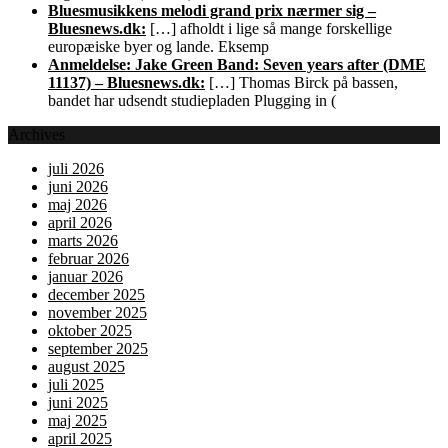
Bluesmusikkens melodi grand prix nærmer sig –
Bluesnews.dk:
[…] afholdt i lige så mange forskellige
europæiske byer og lande. Eksemp
Anmeldelse: Jake Green Band: Seven years after (DME
11137) – Bluesnews.dk:
[…] Thomas Birck på bassen,
bandet har udsendt studiepladen Plugging in (
Archives
juli 2026
juni 2026
maj 2026
april 2026
marts 2026
februar 2026
januar 2026
december 2025
november 2025
oktober 2025
september 2025
august 2025
juli 2025
juni 2025
maj 2025
april 2025