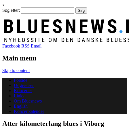
x
Søg efter:
Facebook
RSS
Email
Main menu
Skip to content
Forside
Udgivelser
Koncerter
Links
Om Bluesnews
English
Koncertkalender
Atter kilometerlang blues i Viborg