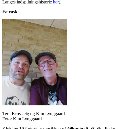
Langes indspilningshistorie
her
).
Færøsk
Terji Krossteig og Kim Lynggaard
Foto: Kim Lynggaard
Klokken 16 fortsætter musikken på
Ølluminati
, St. Skt. Peder