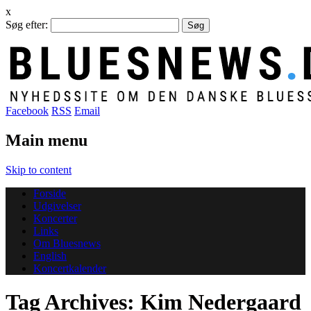
x
Søg efter:
Facebook
RSS
Email
Main menu
Skip to content
Forside
Udgivelser
Koncerter
Links
Om Bluesnews
English
Koncertkalender
Tag Archives:
Kim Nedergaard