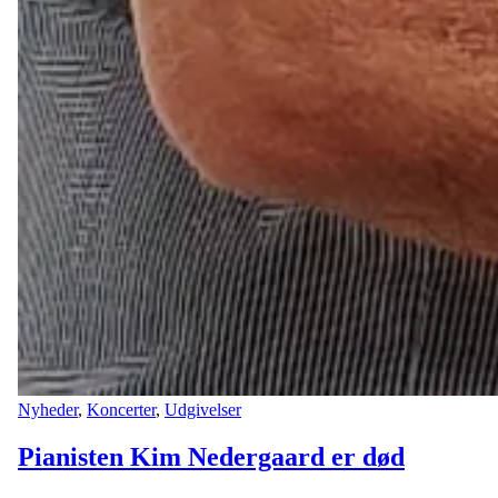
Nyheder
,
Koncerter
,
Udgivelser
Pianisten Kim Nedergaard er død