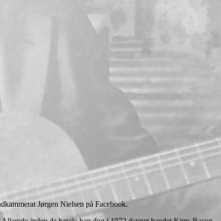
bandkammerat Jørgen Nielsen på Facebook.
0. Allerede inden da havde han dog i 1972 dannet bandet Kims Bacon