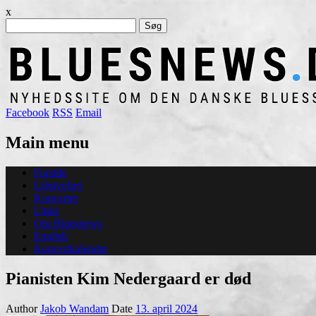
x
Søg
efter:
Facebook
RSS
Email
Main menu
Skip
Forside
to
Udgivelser
content
Koncerter
Links
Om Bluesnews
English
Koncertkalender
Pianisten Kim Nedergaard er død
Author
Jakob Wandam
Date
13. april 2024