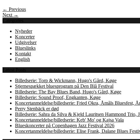
← Previous
Next →
Categories
Nyheder
Koncerter
Udgivelser
Blueslinks
Kontakt
English
Latest Posts
Billedserie: Torp & Wickmann, Hugo's Gård, Køge
Stjernespækket bluesprogram på Den Blå Festival
Billedserie: The Bay Blues Band, Hugo's Gård, Køge
Billedserie: Sound Proof, Engkanten, Køge
Koncertanmeldelse/billedserie: Fried Okra, Åmåls Bluesfest, 
Perry Stenbäck er død
Billedserie: Sahra da Silva & Kjeld Lauritsen Hammond Trio,
Koncertanmeldelse/billedserie: Keb' Mo' og Kajsa Vala
Blueskoncerter på Copenhagen Jazz Festival 2026
Koncertanmeldelse/billedserie: Elise Frank, Dalane Blues Festi