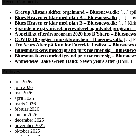
Recent Comments
Grarup Allstars skifter orgelmand – Bluesnews.dk:
[…] spil
Blues Heaven er klar med plan B – Bluesnews.dk:
[…] Trave
Blues Heaven er klar med plan B – Bluesnews.dk:
[…] Kirk 
Spændende og varieret, nyrevideret og udvidet program –
Appetitligt efterårsprogram 2020 hos B’Sharp – Bluesnews
COVID-19 spøger i musikbranchen – Bluesnews.dk:
[…] Pl
Ten Years After på Kun for Forrykte Festival – Bluesnews.
Bluesmusikkens melodi grand prix nærmer sig – Bluesnew
Bluesmusikkens melodi grand prix nærmer sig – Bluesnew
Anmeldelse: Jake Green Band: Seven years after (DME 11
Archives
juli 2026
juni 2026
maj 2026
april 2026
marts 2026
februar 2026
januar 2026
december 2025
november 2025
oktober 2025