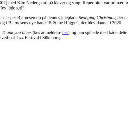
02) med Kim Nedergaard på klaver og sang. Repertoiret var primært tr
 little girl”.
 Jesper Bjarnesen op på dennes juleplade
Swinging Christmas
, der u
 og i Bjarnesens nye band JB & the Hüggeli, der blev dannet i 2020.
,
Thank you blues
(læs anmeldelse
her
), og han spillede med både dette
iverboat Jazz Festival i Silkeborg.