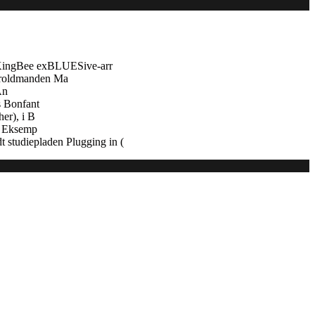
 KingBee exBLUESive-arr
troldmanden Ma
An
s Bonfant
er), i B
e. Eksemp
 studiepladen Plugging in (