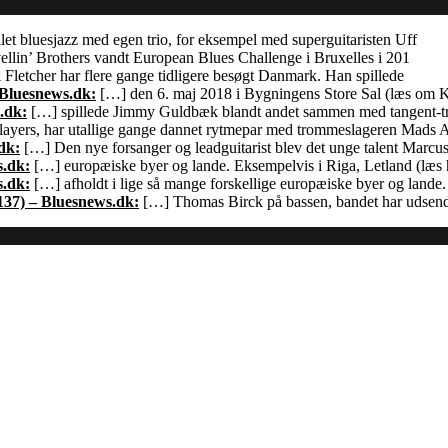
let bluesjazz med egen trio, for eksempel med superguitaristen Uff
llin’ Brothers vandt European Blues Challenge i Bruxelles i 201
Fletcher har flere gange tidligere besøgt Danmark. Han spillede
 Bluesnews.dk:
[…] den 6. maj 2018 i Bygningens Store Sal (læs om
.dk:
[…] spillede Jimmy Guldbæk blandt andet sammen med tangent-
ayers, har utallige gange dannet rytmepar med trommeslageren Mads 
dk:
[…] Den nye forsanger og leadguitarist blev det unge talent Marcu
s.dk:
[…] europæiske byer og lande. Eksempelvis i Riga, Letland (læs h
s.dk:
[…] afholdt i lige så mange forskellige europæiske byer og land
137) – Bluesnews.dk:
[…] Thomas Birck på bassen, bandet har udsendt