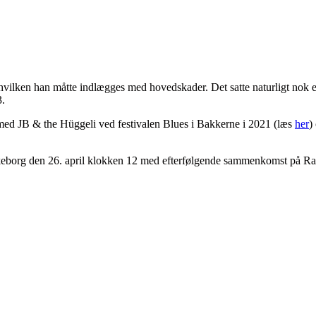
 hvilken han måtte indlægges med hovedskader. Det satte naturligt nok 
3.
ed JB & the Hüggeli ved festivalen Blues i Bakkerne i 2021 (læs
her
)
ilkeborg den 26. april klokken 12 med efterfølgende sammenkomst på R