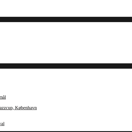
Åmål
 Jazzcup, København
val