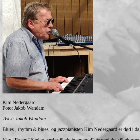
Kim Nedergaard
Foto: Jakob Wandam
Tekst: Jakob Wandam
Blues-, rhythm & blues- og jazzpianisten Kim Nedergaard er død i d
Kim “Bacon” Nedergaard spillede igennem 42 år med det silkeborgensi