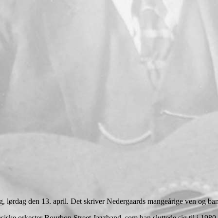
ag, lørdag den 13. april. Det skriver Nedergaards mangeårige ven og 
ske orkester Bourbon Street Jazzband, som han sluttede sig til i 198