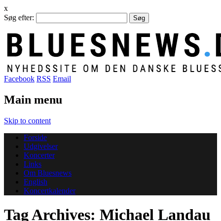
x
Søg efter:
Facebook
RSS
Email
Main menu
Skip to content
Forside
Udgivelser
Koncerter
Links
Om Bluesnews
English
Koncertkalender
Tag Archives:
Michael Landau