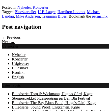
Posted in
Nyheder
,
Koncerter
Tagged
Blueskartellet
,
H.P. Lange
,
Hamilton Loomis
,
Michael
Landau
,
Mike Andersen
,
Trainman Blues
. Bookmark the
permalink
.
Post navigation
← Previous
Next →
Categories
Nyheder
Koncerter
Udgivelser
Blueslinks
Kontakt
English
Latest Posts
Billedserie: Torp & Wickmann, Hugo's Gård, Køge
Stjernespækket bluesprogram på Den Blå Festival
Billedserie: The Bay Blues Band, Hugo's Gård, Køge
Billedserie: Sound Proof, Engkanten, Køge