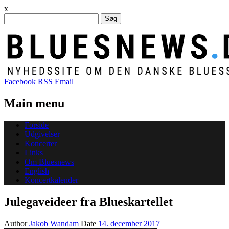
x
Søg
efter:
Facebook
RSS
Email
Main menu
Skip
Forside
to
Udgivelser
content
Koncerter
Links
Om Bluesnews
English
Koncertkalender
Julegaveideer fra Blueskartellet
Author
Jakob Wandam
Date
14. december 2017