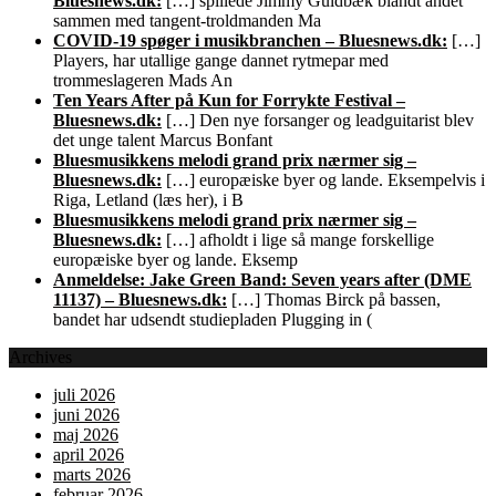
Bluesnews.dk:
[…] spillede Jimmy Guldbæk blandt andet
sammen med tangent-troldmanden Ma
COVID-19 spøger i musikbranchen – Bluesnews.dk:
[…]
Players, har utallige gange dannet rytmepar med
trommeslageren Mads An
Ten Years After på Kun for Forrykte Festival –
Bluesnews.dk:
[…] Den nye forsanger og leadguitarist blev
det unge talent Marcus Bonfant
Bluesmusikkens melodi grand prix nærmer sig –
Bluesnews.dk:
[…] europæiske byer og lande. Eksempelvis i
Riga, Letland (læs her), i B
Bluesmusikkens melodi grand prix nærmer sig –
Bluesnews.dk:
[…] afholdt i lige så mange forskellige
europæiske byer og lande. Eksemp
Anmeldelse: Jake Green Band: Seven years after (DME
11137) – Bluesnews.dk:
[…] Thomas Birck på bassen,
bandet har udsendt studiepladen Plugging in (
Archives
juli 2026
juni 2026
maj 2026
april 2026
marts 2026
februar 2026