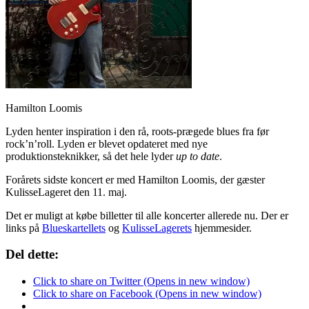
Hamilton Loomis
Lyden henter inspiration i den rå, roots-prægede blues fra før
rock’n’roll. Lyden er blevet opdateret med nye
produktionsteknikker, så det hele lyder
up to date
.
Forårets sidste koncert er med Hamilton Loomis, der gæster
KulisseLageret den 11. maj.
Det er muligt at købe billetter til alle koncerter allerede nu. Der er
links på
Blueskartellets
og
KulisseLagerets
hjemmesider.
Del dette:
Click to share on Twitter (Opens in new window)
Click to share on Facebook (Opens in new window)