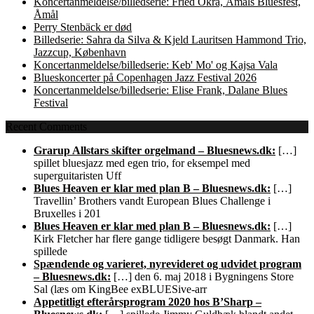
Koncertanmeldelse/billedserie: Fried Okra, Åmåls Bluesfest,
Åmål
Perry Stenbäck er død
Billedserie: Sahra da Silva & Kjeld Lauritsen Hammond Trio,
Jazzcup, København
Koncertanmeldelse/billedserie: Keb' Mo' og Kajsa Vala
Blueskoncerter på Copenhagen Jazz Festival 2026
Koncertanmeldelse/billedserie: Elise Frank, Dalane Blues
Festival
Recent Comments
Grarup Allstars skifter orgelmand – Bluesnews.dk:
[…]
spillet bluesjazz med egen trio, for eksempel med
superguitaristen Uff
Blues Heaven er klar med plan B – Bluesnews.dk:
[…]
Travellin’ Brothers vandt European Blues Challenge i
Bruxelles i 201
Blues Heaven er klar med plan B – Bluesnews.dk:
[…]
Kirk Fletcher har flere gange tidligere besøgt Danmark. Han
spillede
Spændende og varieret, nyrevideret og udvidet program
– Bluesnews.dk:
[…] den 6. maj 2018 i Bygningens Store
Sal (læs om KingBee exBLUESive-arr
Appetitligt efterårsprogram 2020 hos B’Sharp –