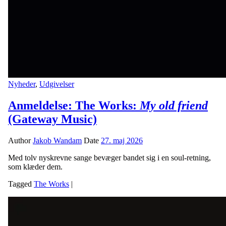
Nyheder
,
Udgivelser
Anmeldelse: The Works:
My old friend
(Gateway Music)
Author
Jakob Wandam
Date
27. maj 2026
Med tolv nyskrevne sange bevæger bandet sig i en soul-retning,
som klæder dem.
Tagged
The Works
|