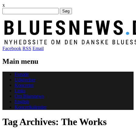
x
Søg
efter:
Facebook
RSS
Email
Main menu
Skip
Forside
to
Udgivelser
content
Koncerter
Links
Om Bluesnews
English
Koncertkalender
Tag Archives:
The Works