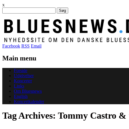
x
Søg
efter:
Facebook
RSS
Email
Main menu
Skip
Forside
to
Udgivelser
content
Koncerter
Links
Om Bluesnews
English
Koncertkalender
Tag Archives:
Tommy Castro & t