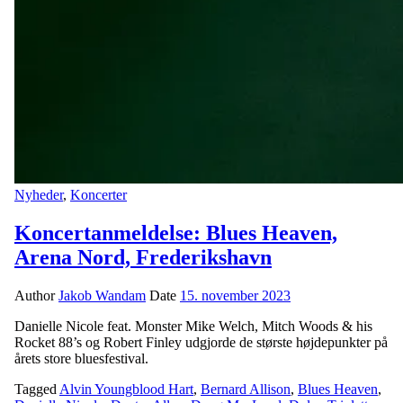
Nyheder
,
Koncerter
Koncertanmeldelse: Blues Heaven,
Arena Nord, Frederikshavn
Author
Jakob Wandam
Date
15. november 2023
Danielle Nicole feat. Monster Mike Welch, Mitch Woods & his
Rocket 88’s og Robert Finley udgjorde de største højdepunkter på
årets store bluesfestival.
Tagged
Alvin Youngblood Hart
,
Bernard Allison
,
Blues Heaven
,