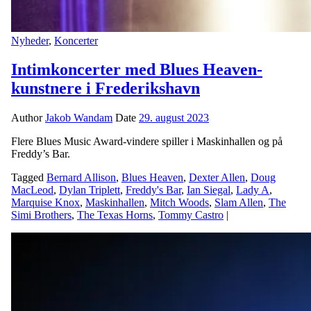
Nyheder
,
Koncerter
Intimkoncerter med Blues Heaven-
kunstnere i Frederikshavn
Author
Jakob Wandam
Date
29. august 2023
Flere Blues Music Award-vindere spiller i Maskinhallen og på
Freddy’s Bar.
Tagged
Bernard Allison
,
Blues Heaven
,
Dexter Allen
,
Doug
MacLeod
,
Dylan Triplett
,
Freddy's Bar
,
Ian Siegal
,
Lady A
,
Marquise Knox
,
Maskinhallen
,
Mitch Woods
,
Slam Allen
,
The
Simi Brothers
,
The Texas Horns
,
Tommy Castro
|