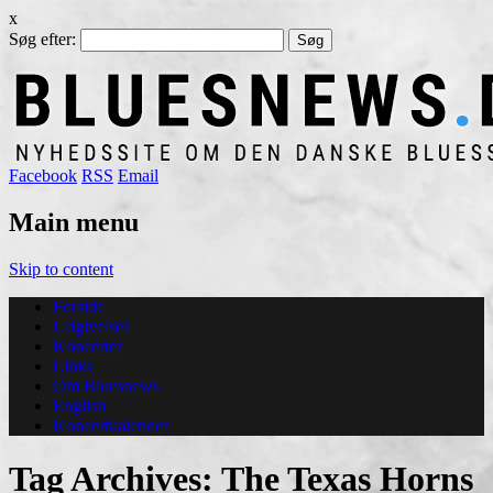
x
Søg efter:
Facebook
RSS
Email
Main menu
Skip to content
Forside
Udgivelser
Koncerter
Links
Om Bluesnews
English
Koncertkalender
Tag Archives:
The Texas Horns