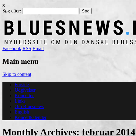
x
Søg efter:
Facebook
RSS
Email
Main menu
Skip to content
Forside
Udgivelser
Koncerter
Links
Om Bluesnews
English
Koncertkalender
Monthly Archives:
februar 2014