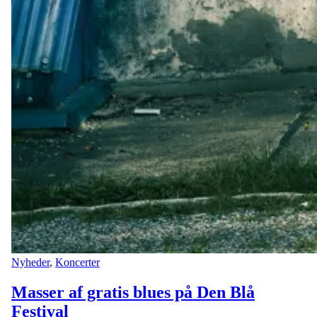
Nyheder
,
Koncerter
Masser af gratis blues på Den Blå
Festival