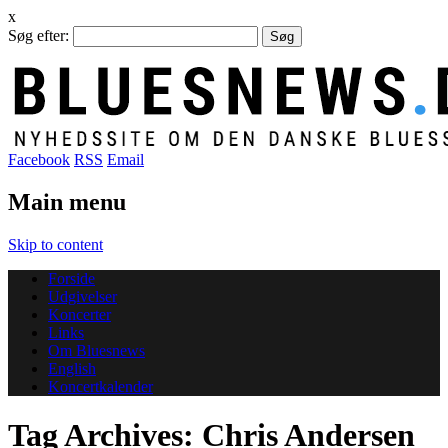
x
Søg efter:
Facebook
RSS
Email
Main menu
Skip to content
Forside
Udgivelser
Koncerter
Links
Om Bluesnews
English
Koncertkalender
Tag Archives:
Chris Andersen