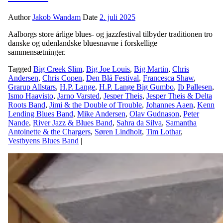
Author
Jakob Wandam
Date
2. juli 2025
Aalborgs store årlige blues- og jazzfestival tilbyder traditionen tro
danske og udenlandske bluesnavne i forskellige
sammensætninger.
Tagged
Big Creek Slim
,
Big Joe Louis
,
Big Martin
,
Chris
Andersen
,
Chris Copen
,
Den Blå Festival
,
Francesca Shaw
,
Grarup Allstars
,
H.P. Lange
,
H.P. Lange Big Gumbo
,
Ib Pallesen
,
Ismo Haavisto
,
Jarno Varsted
,
Jesper Theis
,
Jesper Theis & Delta
Roots Band
,
Jimi & the Double of Trouble
,
Johannes Aaen
,
Kenn
Lending Blues Band
,
Mike Andersen
,
Olav Gudnason
,
Peter
Nande
,
River Jazz & Blues Band
,
Sahra da Silva
,
Samantha
Antoinette & the Chargers
,
Søren Lindholt
,
Tim Lothar
,
Vestbyens Blues Band
|