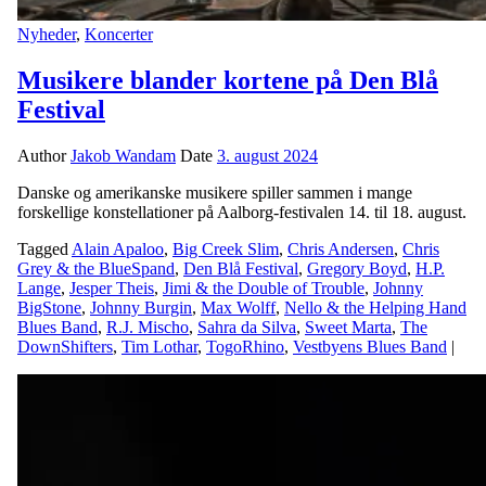
Nyheder
,
Koncerter
Musikere blander kortene på Den Blå
Festival
Author
Jakob Wandam
Date
3. august 2024
Danske og amerikanske musikere spiller sammen i mange
forskellige konstellationer på Aalborg-festivalen 14. til 18. august.
Tagged
Alain Apaloo
,
Big Creek Slim
,
Chris Andersen
,
Chris
Grey & the BlueSpand
,
Den Blå Festival
,
Gregory Boyd
,
H.P.
Lange
,
Jesper Theis
,
Jimi & the Double of Trouble
,
Johnny
BigStone
,
Johnny Burgin
,
Max Wolff
,
Nello & the Helping Hand
Blues Band
,
R.J. Mischo
,
Sahra da Silva
,
Sweet Marta
,
The
DownShifters
,
Tim Lothar
,
TogoRhino
,
Vestbyens Blues Band
|