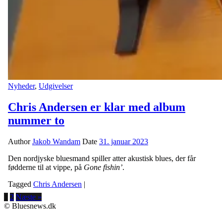
Nyheder
,
Udgivelser
Chris Andersen er klar med album
nummer to
Author
Jakob Wandam
Date
31. januar 2023
Den nordjyske bluesmand spiller atter akustisk blues, der får
fødderne til at vippe, på
Gone fishin’
.
Tagged
Chris Andersen
|
1
2
Næste »
© Bluesnews.dk