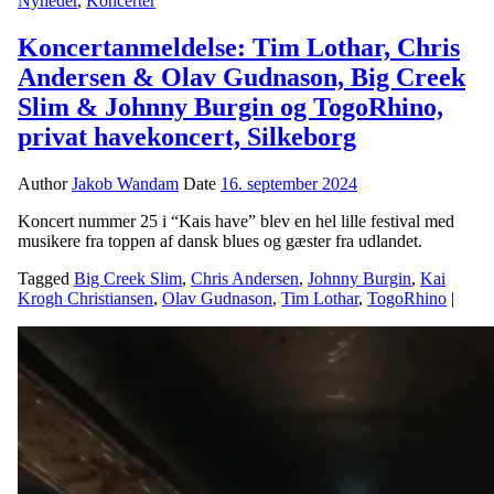
Nyheder
,
Koncerter
Koncertanmeldelse: Tim Lothar, Chris
Andersen & Olav Gudnason, Big Creek
Slim & Johnny Burgin og TogoRhino,
privat havekoncert, Silkeborg
Author
Jakob Wandam
Date
16. september 2024
Koncert nummer 25 i “Kais have” blev en hel lille festival med
musikere fra toppen af dansk blues og gæster fra udlandet.
Tagged
Big Creek Slim
,
Chris Andersen
,
Johnny Burgin
,
Kai
Krogh Christiansen
,
Olav Gudnason
,
Tim Lothar
,
TogoRhino
|