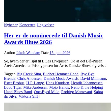
Nyheder
,
Koncerter
,
Udgivelser
Her er de nominerede til Danish Music
Awards Blues 2026
Author
Jakob Wandam
Date
15. juni 2026
Se, hvem der er i spil til Blues Liveprisen, Ud af det Blå-Prisen,
Årets Americana-Pris og prisen for Årets Danske Bluesudgivelse.
Tagged
Big Creek Slim
,
Blicher Hemmer Gadd
,
Bye Bye
Brenda
,
Chris Andersen
,
Danish Music Awards
,
David Miilmann
,
Ester Brohus
,
H.P. Lange
,
Hans Knudsen
,
Henrik Johannessen
,
Loud Tiger
,
Mike Andersen
,
Mojo Hands
,
Nello & the Helping
Hand Blues Band
,
One-Eyed Mule
,
Rodrigo Mantovani
,
Sahra
da Silva
,
Viktoria Siff
|