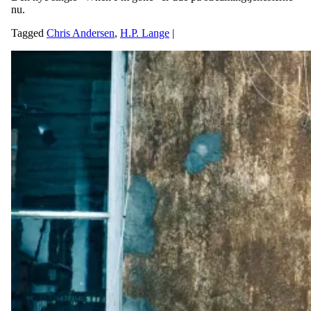
nu.
Tagged
Chris Andersen
,
H.P. Lange
|