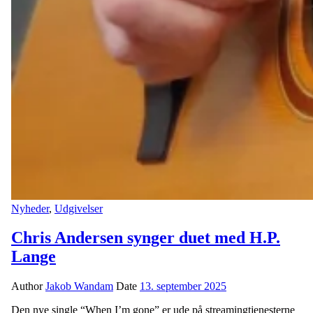
Nyheder
,
Udgivelser
Chris Andersen synger duet med H.P.
Lange
Author
Jakob Wandam
Date
13. september 2025
Den nye single “When I’m gone” er ude på streamingtjenesterne