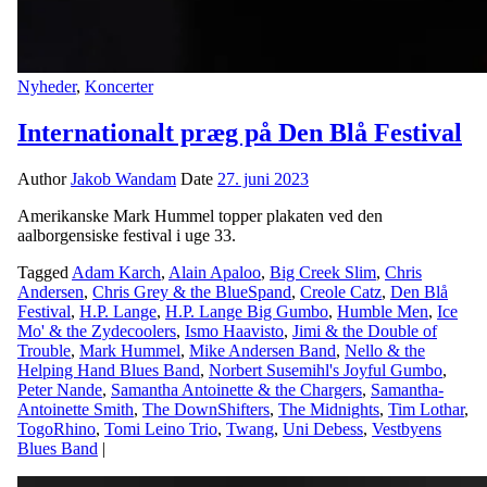
Nyheder
,
Koncerter
Internationalt præg på Den Blå Festival
Author
Jakob Wandam
Date
27. juni 2023
Amerikanske Mark Hummel topper plakaten ved den
aalborgensiske festival i uge 33.
Tagged
Adam Karch
,
Alain Apaloo
,
Big Creek Slim
,
Chris
Andersen
,
Chris Grey & the BlueSpand
,
Creole Catz
,
Den Blå
Festival
,
H.P. Lange
,
H.P. Lange Big Gumbo
,
Humble Men
,
Ice
Mo' & the Zydecoolers
,
Ismo Haavisto
,
Jimi & the Double of
Trouble
,
Mark Hummel
,
Mike Andersen Band
,
Nello & the
Helping Hand Blues Band
,
Norbert Susemihl's Joyful Gumbo
,
Peter Nande
,
Samantha Antoinette & the Chargers
,
Samantha-
Antoinette Smith
,
The DownShifters
,
The Midnights
,
Tim Lothar
,
TogoRhino
,
Tomi Leino Trio
,
Twang
,
Uni Debess
,
Vestbyens
Blues Band
|