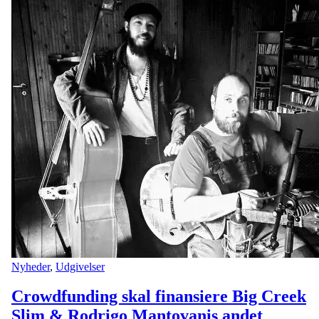
Nyheder
,
Udgivelser
Crowdfunding skal finansiere Big Creek
Slim & Rodrigo Mantovanis andet