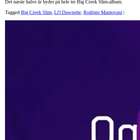
Det næste halve år byder på hele tre Big Creek Slim-album.
Tagged
Big Creek Slim
,
Li'l Dawnette
,
Rodrigo Mantovani
|