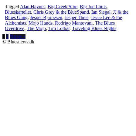
Tagged
Alan Haynes
,
Big Creek Slim
,
Big Joe Louis
,
Blueskartellet
,
Chris Grey & the BlueSpand
,
Ian Siegal
,
JJ & the
Blues Gang
,
Jesper Bjarnesen
,
Jesper Theis
,
Jessie Lee & the
Alchemists
,
Mojo Hands
,
Rodrigo Mantovani
,
The Blues
Overdrive
,
The Mojo
,
Tim Lothar
,
Traveling Blues Nights
|
1
2
Næste »
© Bluesnews.dk