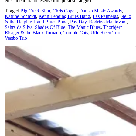
en statuette fra bluesens store prisfest i august.
Tagged
Big Creek Slim
,
Chris Copen
,
Danish Music Awards
,
Katrine Schmidt
,
Kenn Lending Blues Band
,
Las Palmeras
,
Nello
& the Helping Hand Blues Band
,
Pay Day
,
Rodrigo Mantovani
,
Sahra da Silva
,
Shades Of Blue
,
The Manic Blues
,
Thorbjørn
Risager & the Black Tornado
,
Trouble Cats
,
Uffe Steen Trio
,
Vestbo Trio
|