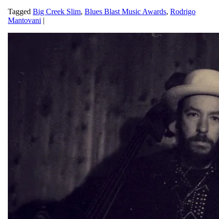
Tagged
Big Creek Slim
,
Blues Blast Music Awards
,
Rodrigo
Mantovani
|