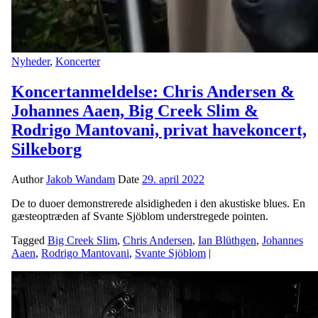
Nyheder
,
Koncerter
Koncertanmeldelse: Chris Andersen &
Johannes Aaen, Big Creek Slim &
Rodrigo Mantovani, privat havekoncert,
Silkeborg
Author
Jakob Wandam
Date
29. april 2022
De to duoer demonstrerede alsidigheden i den akustiske blues. En
gæsteoptræden af Svante Sjöblom understregede pointen.
Tagged
Big Creek Slim
,
Chris Andersen
,
Ian Blüthgen
,
Johannes
Aaen
,
Rodrigo Mantovani
,
Svante Sjöblom
|