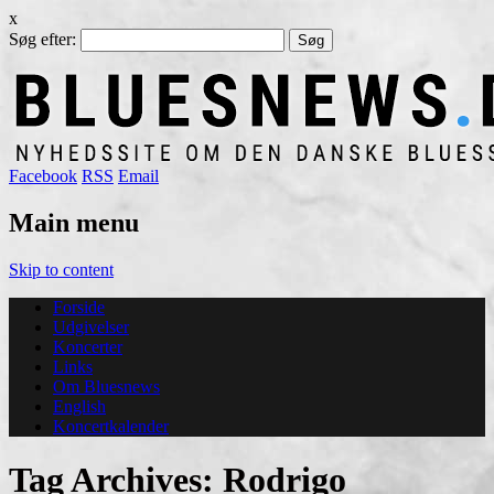
x
Søg efter:
Facebook
RSS
Email
Main menu
Skip to content
Forside
Udgivelser
Koncerter
Links
Om Bluesnews
English
Koncertkalender
Tag Archives:
Rodrigo