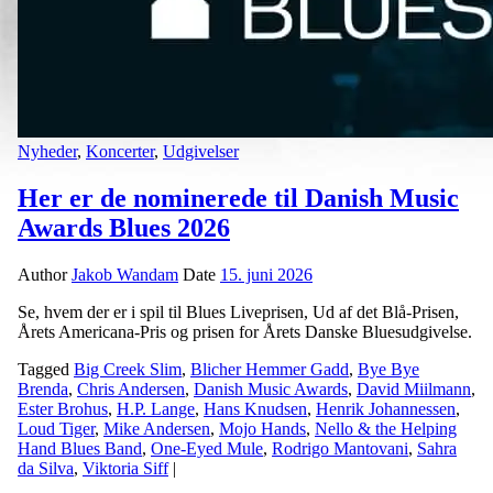
Nyheder
,
Koncerter
,
Udgivelser
Her er de nominerede til Danish Music
Awards Blues 2026
Author
Jakob Wandam
Date
15. juni 2026
Se, hvem der er i spil til Blues Liveprisen, Ud af det Blå-Prisen,
Årets Americana-Pris og prisen for Årets Danske Bluesudgivelse.
Tagged
Big Creek Slim
,
Blicher Hemmer Gadd
,
Bye Bye
Brenda
,
Chris Andersen
,
Danish Music Awards
,
David Miilmann
,
Ester Brohus
,
H.P. Lange
,
Hans Knudsen
,
Henrik Johannessen
,
Loud Tiger
,
Mike Andersen
,
Mojo Hands
,
Nello & the Helping
Hand Blues Band
,
One-Eyed Mule
,
Rodrigo Mantovani
,
Sahra
da Silva
,
Viktoria Siff
|