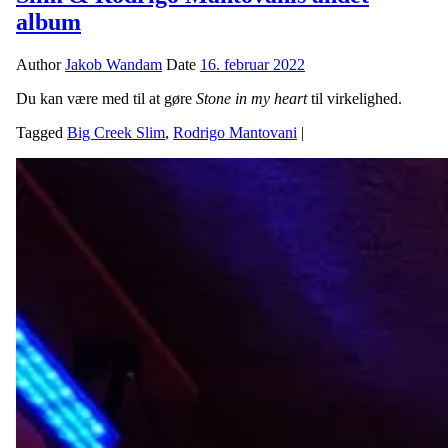
album
Author
Jakob Wandam
Date
16. februar 2022
Du kan være med til at gøre
Stone in my heart
til virkelighed.
Tagged
Big Creek Slim
,
Rodrigo Mantovani
|