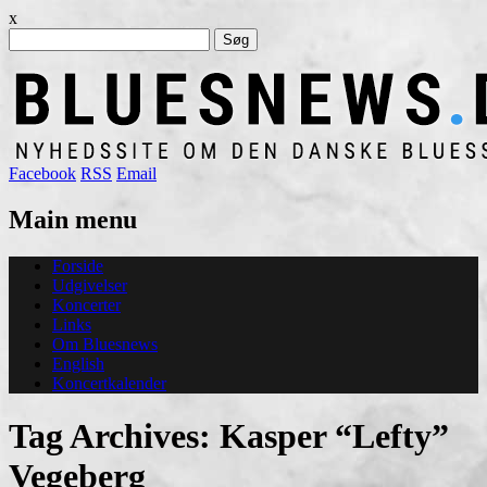
x
Søg
efter:
Facebook
RSS
Email
Main menu
Skip
Forside
to
Udgivelser
content
Koncerter
Links
Om Bluesnews
English
Koncertkalender
Tag Archives:
Kasper “Lefty”
Vegeberg