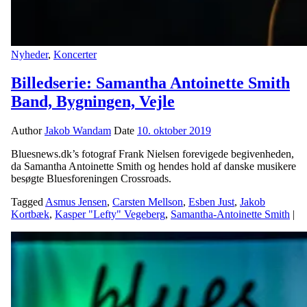
Nyheder
,
Koncerter
Billedserie: Samantha Antoinette Smith
Band, Bygningen, Vejle
Author
Jakob Wandam
Date
10. oktober 2019
Bluesnews.dk’s fotograf Frank Nielsen forevigede begivenheden,
da Samantha Antoinette Smith og hendes hold af danske musikere
besøgte Bluesforeningen Crossroads.
Tagged
Asmus Jensen
,
Carsten Mellson
,
Esben Just
,
Jakob
Kortbæk
,
Kasper "Lefty" Vegeberg
,
Samantha-Antoinette Smith
|