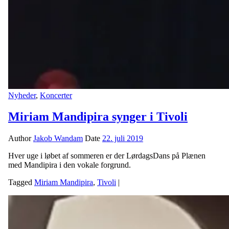
Nyheder
,
Koncerter
Miriam Mandipira synger i Tivoli
Author
Jakob Wandam
Date
22. juli 2019
Hver uge i løbet af sommeren er der LørdagsDans på Plænen
med Mandipira i den vokale forgrund.
Tagged
Miriam Mandipira
,
Tivoli
|