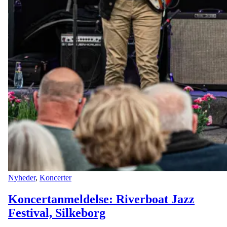
Nyheder
,
Koncerter
Koncertanmeldelse: Riverboat Jazz
Festival, Silkeborg