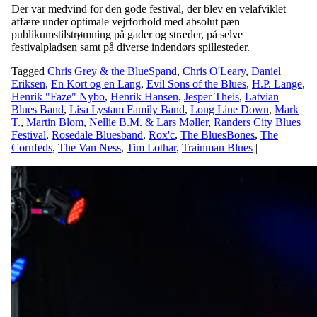
Der var medvind for den gode festival, der blev en velafviklet
affære under optimale vejrforhold med absolut pæn
publikumstilstrømning på gader og stræder, på selve
festivalpladsen samt på diverse indendørs spillesteder.
Tagged
Chris Grey & the BlueSpand
,
Chris O'Leary
,
Daniel
Eriksen
,
En Kort og en Lang
,
Evil Sons of the Blues
,
H.P. Lange
,
Henrik "Faze" Nybo
,
Henrik Hansen
,
Jesper Theis
,
Latvian
Blues Band
,
Lisa Lystam Family Band
,
Long Line Down
,
Mark
T.
,
Martin Blom
,
Nellie B.M. & Lars Møller
,
Randers City Blues
Festival
,
Rosedale Bluesband
,
Rox'c
,
The BluesBones
,
The
Cornfeds
,
The Van Ness
,
Tim Lothar
,
Trainman Blues
|