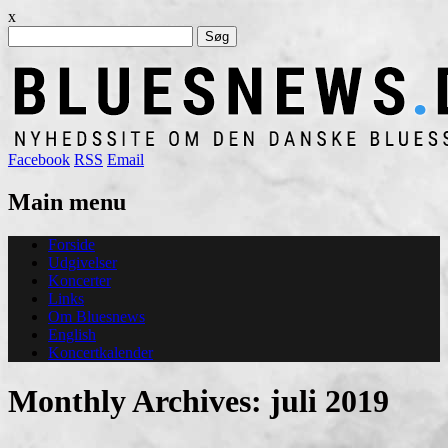
x
Søg
efter:
Facebook
RSS
Email
Main menu
Skip
Forside
to
Udgivelser
content
Koncerter
Links
Om Bluesnews
English
Koncertkalender
Monthly Archives:
juli 2019