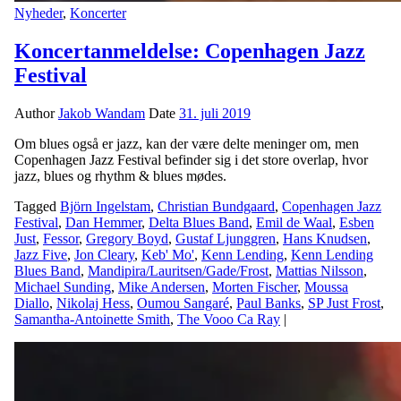
Nyheder
,
Koncerter
Koncertanmeldelse: Copenhagen Jazz
Festival
Author
Jakob Wandam
Date
31. juli 2019
Om blues også er jazz, kan der være delte meninger om, men
Copenhagen Jazz Festival befinder sig i det store overlap, hvor
jazz, blues og rhythm & blues mødes.
Tagged
Björn Ingelstam
,
Christian Bundgaard
,
Copenhagen Jazz
Festival
,
Dan Hemmer
,
Delta Blues Band
,
Emil de Waal
,
Esben
Just
,
Fessor
,
Gregory Boyd
,
Gustaf Ljunggren
,
Hans Knudsen
,
Jazz Five
,
Jon Cleary
,
Keb' Mo'
,
Kenn Lending
,
Kenn Lending
Blues Band
,
Mandipira/Lauritsen/Gade/Frost
,
Mattias Nilsson
,
Michael Sunding
,
Mike Andersen
,
Morten Fischer
,
Moussa
Diallo
,
Nikolaj Hess
,
Oumou Sangaré
,
Paul Banks
,
SP Just Frost
,
Samantha-Antoinette Smith
,
The Vooo Ca Ray
|