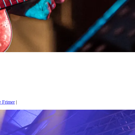
e Frimer
|