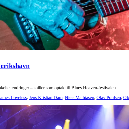
derikshavn
elte ændringer – spiller som optakt til Blues Heaven-festivalen.
James Loveless
,
Jens Kristian Dam
,
Niels Mathiasen
,
Olav Poulsen
,
Ol