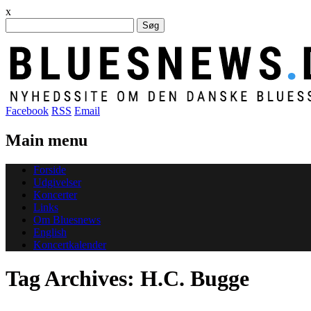
x
Søg
efter:
Facebook
RSS
Email
Main menu
Skip
Forside
to
Udgivelser
content
Koncerter
Links
Om Bluesnews
English
Koncertkalender
Tag Archives:
H.C. Bugge