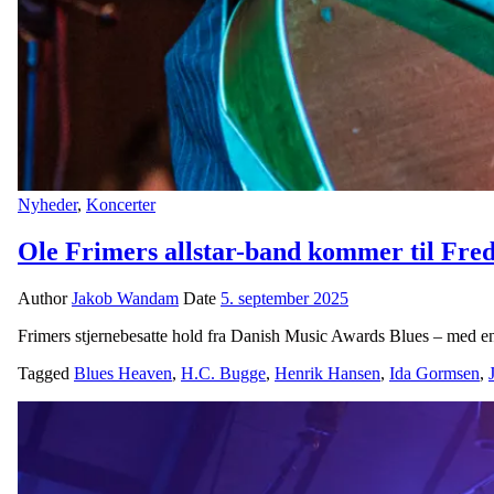
Nyheder
,
Koncerter
Ole Frimers allstar-band kommer til Fre
Author
Jakob Wandam
Date
5. september 2025
Frimers stjernebesatte hold fra Danish Music Awards Blues – med enk
Tagged
Blues Heaven
,
H.C. Bugge
,
Henrik Hansen
,
Ida Gormsen
,