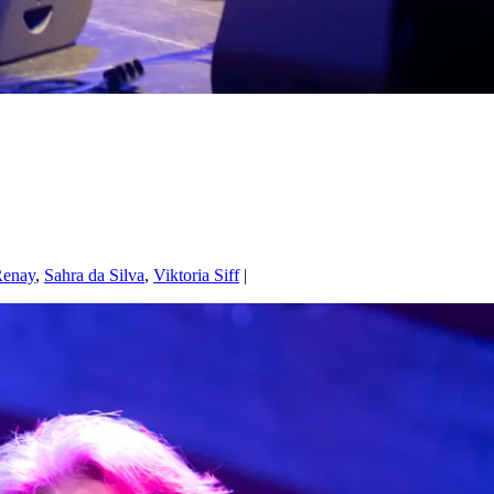
enay
,
Sahra da Silva
,
Viktoria Siff
|