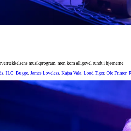
soverrækkelsens musikprogram, men kom alligevel rundt i hjørnerne.
ds
,
H.C. Bugge
,
James Loveless
,
Kajsa Vala
,
Loud Tiger
,
Ole Frimer
,
R