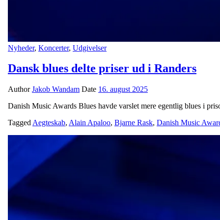
Nyheder
,
Koncerter
,
Udgivelser
Dansk blues delte priser ud i Randers
Author
Jakob Wandam
Date
16. august 2025
Danish Music Awards Blues havde varslet mere egentlig blues i pri
Tagged
Aegteskab
,
Alain Apaloo
,
Bjarne Rask
,
Danish Music Awar