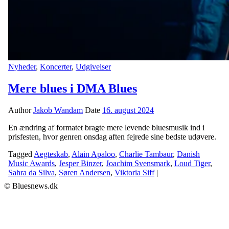
Nyheder
,
Koncerter
,
Udgivelser
Mere blues i DMA Blues
Author
Jakob Wandam
Date
16. august 2024
En ændring af formatet bragte mere levende bluesmusik ind i
prisfesten, hvor genren onsdag aften fejrede sine bedste udøvere.
Tagged
Aegteskab
,
Alain Apaloo
,
Charlie Tambaur
,
Danish
Music Awards
,
Jesper Binzer
,
Joachim Svensmark
,
Loud Tiger
,
Sahra da Silva
,
Søren Andersen
,
Viktoria Siff
|
© Bluesnews.dk