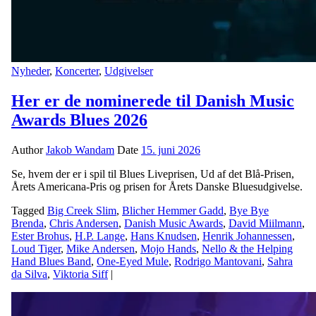
Nyheder
,
Koncerter
,
Udgivelser
Her er de nominerede til Danish Music
Awards Blues 2026
Author
Jakob Wandam
Date
15. juni 2026
Se, hvem der er i spil til Blues Liveprisen, Ud af det Blå-Prisen,
Årets Americana-Pris og prisen for Årets Danske Bluesudgivelse.
Tagged
Big Creek Slim
,
Blicher Hemmer Gadd
,
Bye Bye
Brenda
,
Chris Andersen
,
Danish Music Awards
,
David Miilmann
,
Ester Brohus
,
H.P. Lange
,
Hans Knudsen
,
Henrik Johannessen
,
Loud Tiger
,
Mike Andersen
,
Mojo Hands
,
Nello & the Helping
Hand Blues Band
,
One-Eyed Mule
,
Rodrigo Mantovani
,
Sahra
da Silva
,
Viktoria Siff
|