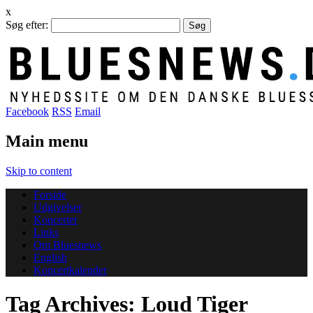
x
Søg efter:
Facebook
RSS
Email
Main menu
Skip to content
Forside
Udgivelser
Koncerter
Links
Om Bluesnews
English
Koncertkalender
Tag Archives:
Loud Tiger