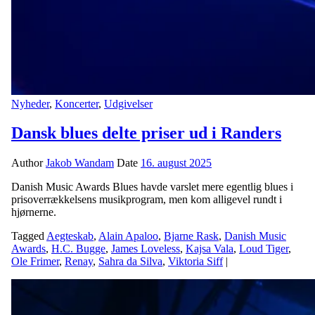
Nyheder
,
Koncerter
,
Udgivelser
Dansk blues delte priser ud i Randers
Author
Jakob Wandam
Date
16. august 2025
Danish Music Awards Blues havde varslet mere egentlig blues i
prisoverrækkelsens musikprogram, men kom alligevel rundt i
hjørnerne.
Tagged
Aegteskab
,
Alain Apaloo
,
Bjarne Rask
,
Danish Music
Awards
,
H.C. Bugge
,
James Loveless
,
Kajsa Vala
,
Loud Tiger
,
Ole Frimer
,
Renay
,
Sahra da Silva
,
Viktoria Siff
|