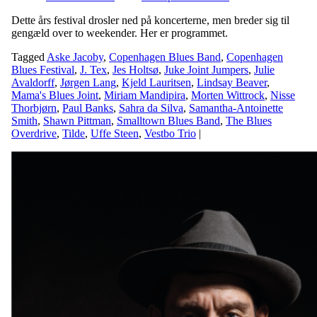
Dette års festival drosler ned på koncerterne, men breder sig til
gengæld over to weekender. Her er programmet.
Tagged
Aske Jacoby
,
Copenhagen Blues Band
,
Copenhagen
Blues Festival
,
J. Tex
,
Jes Holtsø
,
Juke Joint Jumpers
,
Julie
Avaldorff
,
Jørgen Lang
,
Kjeld Lauritsen
,
Lindsay Beaver
,
Mama's Blues Joint
,
Miriam Mandipira
,
Morten Wittrock
,
Nisse
Thorbjørn
,
Paul Banks
,
Sahra da Silva
,
Samantha-Antoinette
Smith
,
Shawn Pittman
,
Smalltown Blues Band
,
The Blues
Overdrive
,
Tilde
,
Uffe Steen
,
Vestbo Trio
|