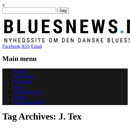
x
Søg
efter:
Facebook
RSS
Email
Main menu
Skip
Forside
to
Udgivelser
content
Koncerter
Links
Om Bluesnews
English
Koncertkalender
Tag Archives:
J. Tex