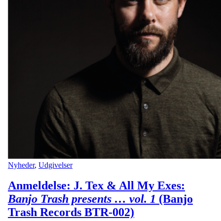
Nyheder
,
Udgivelser
Anmeldelse: J. Tex & All My Exes:
Banjo Trash presents … vol. 1
(Banjo
Trash Records BTR-002)