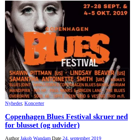
Nyheder
,
Koncerter
Copenhagen Blues Festival skruer ned
for blusset (og udvider)
Author
Jakob Wandam
Date
24. september 2019