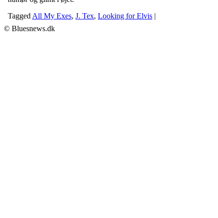
Tagged
All My Exes
,
J. Tex
,
Looking for Elvis
|
© Bluesnews.dk