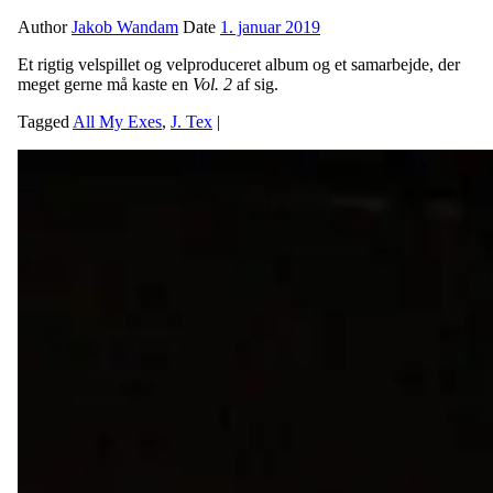
Author
Jakob Wandam
Date
1. januar 2019
Et rigtig velspillet og velproduceret album og et samarbejde, der
meget gerne må kaste en
Vol. 2
af sig.
Tagged
All My Exes
,
J. Tex
|