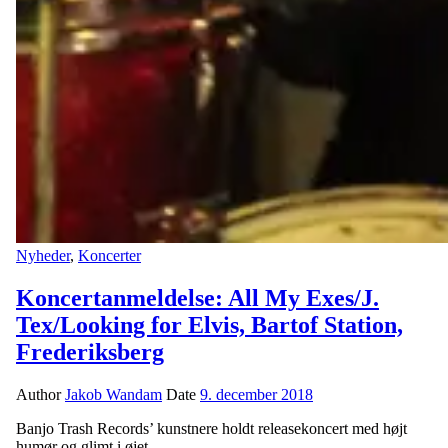
Nyheder
,
Koncerter
Koncertanmeldelse: All My Exes/J.
Tex/Looking for Elvis, Bartof Station,
Frederiksberg
Author
Jakob Wandam
Date
9. december 2018
Banjo Trash Records’ kunstnere holdt releasekoncert med højt
humør og glimt i øjet.