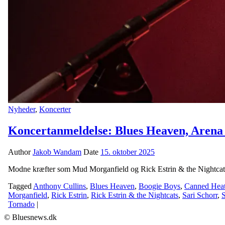
Nyheder
,
Koncerter
Koncertanmeldelse: Blues Heaven, Arena
Author
Jakob Wandam
Date
15. oktober 2025
Modne kræfter som Mud Morganfield og Rick Estrin & the Nightcats b
Tagged
Anthony Cullins
,
Blues Heaven
,
Boogie Boys
,
Canned Hea
Morganfield
,
Rick Estrin
,
Rick Estrin & the Nightcats
,
Sari Schorr
,
Tornado
|
© Bluesnews.dk