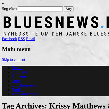
x
Søg efter:
Facebook
RSS
Email
Main menu
Skip to content
Forside
Udgivelser
Koncerter
Links
Om Bluesnews
English
Koncertkalender
Tag Archives:
Krissy Matthews 