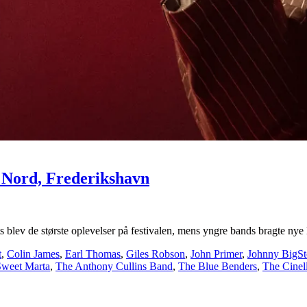
 Nord, Frederikshavn
lev de største oplevelser på festivalen, mens yngre bands bragte nye 
t
,
Colin James
,
Earl Thomas
,
Giles Robson
,
John Primer
,
Johnny BigS
Sweet Marta
,
The Anthony Cullins Band
,
The Blue Benders
,
The Cinell