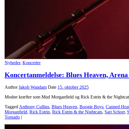
Nyheder
,
Koncerter
Koncertanmeldelse: Blues Heaven, Arena
Author
Jakob Wandam
Date
15. oktober 2025
Modne kræfter som Mud Morganfield og Rick Estrin & the Nightcats b
Tagged
Anthony Cullins
,
Blues Heaven
,
Boogie Boys
,
Canned Hea
Morganfield
,
Rick Estrin
,
Rick Estrin & the Nightcats
,
Sari Schorr
,
Tornado
|