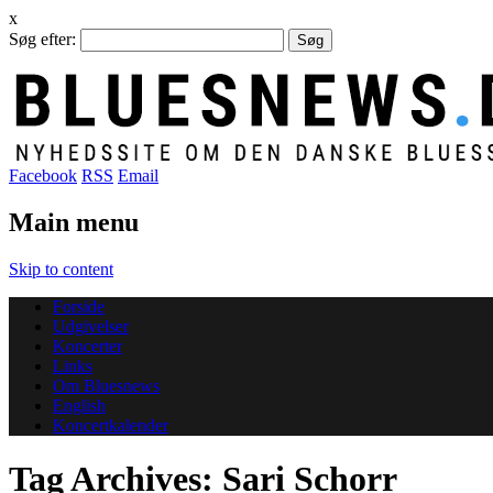
x
Søg efter:
Facebook
RSS
Email
Main menu
Skip to content
Forside
Udgivelser
Koncerter
Links
Om Bluesnews
English
Koncertkalender
Tag Archives:
Sari Schorr