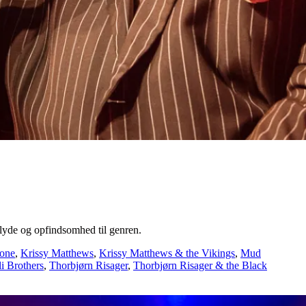
lyde og opfindsomhed til genren.
tone
,
Krissy Matthews
,
Krissy Matthews & the Vikings
,
Mud
i Brothers
,
Thorbjørn Risager
,
Thorbjørn Risager & the Black