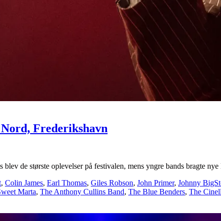
 Nord, Frederikshavn
lev de største oplevelser på festivalen, mens yngre bands bragte nye 
t
,
Colin James
,
Earl Thomas
,
Giles Robson
,
John Primer
,
Johnny BigS
Sweet Marta
,
The Anthony Cullins Band
,
The Blue Benders
,
The Cinell