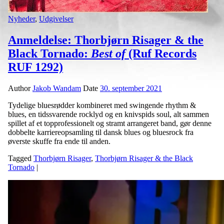
Nyheder
,
Udgivelser
Anmeldelse: Thorbjørn Risager & the
Black Tornado:
Best of
(Ruf Records
RUF 1292)
Author
Jakob Wandam
Date
30. september 2021
Tydelige bluesrødder kombineret med swingende rhythm &
blues, en tidssvarende rocklyd og en knivspids soul, alt sammen
spillet af et topprofessionelt og stramt arrangeret band, gør denne
dobbelte karriereopsamling til dansk blues og bluesrock fra
øverste skuffe fra ende til anden.
Tagged
Thorbjørn Risager
,
Thorbjørn Risager & the Black
Tornado
|