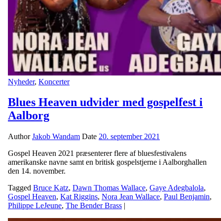
Nyheder
,
Koncerter
Blues Heaven udvider med gospelfest i
Aalborg
Author
Jakob Wandam
Date
20. september 2021
Gospel Heaven 2021 præsenterer flere af bluesfestivalens
amerikanske navne samt en britisk gospelstjerne i Aalborghallen
den 14. november.
Tagged
Bruce Katz
,
Dawn Thomas Wallace
,
Gaye Adegbalola
,
Gospel Heaven
,
Kat Riggins
,
Nora Jean Wallace
,
Paul Benjamin
,
Philippe LeJeune
,
The Bender Brass
|