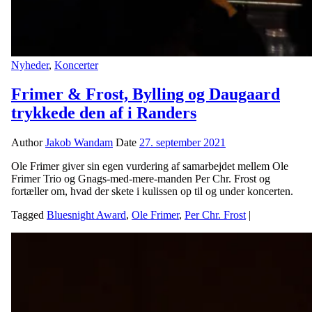
Nyheder
,
Koncerter
Frimer & Frost, Bylling og Daugaard
trykkede den af i Randers
Author
Jakob Wandam
Date
27. september 2021
Ole Frimer giver sin egen vurdering af samarbejdet mellem Ole
Frimer Trio og Gnags-med-mere-manden Per Chr. Frost og
fortæller om, hvad der skete i kulissen op til og under koncerten.
Tagged
Bluesnight Award
,
Ole Frimer
,
Per Chr. Frost
|