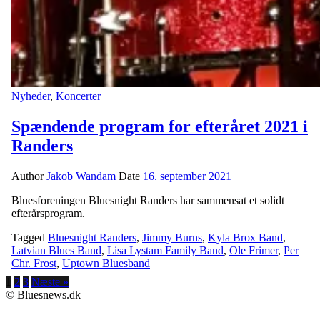
Nyheder
,
Koncerter
Spændende program for efteråret 2021 i
Randers
Author
Jakob Wandam
Date
16. september 2021
Bluesforeningen Bluesnight Randers har sammensat et solidt
efterårsprogram.
Tagged
Bluesnight Randers
,
Jimmy Burns
,
Kyla Brox Band
,
Latvian Blues Band
,
Lisa Lystam Family Band
,
Ole Frimer
,
Per
Chr. Frost
,
Uptown Bluesband
|
1
2
3
Næste »
© Bluesnews.dk