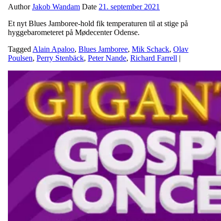
Author
Jakob Wandam
Date
21. september 2021
Et nyt Blues Jamboree-hold fik temperaturen til at stige på
hyggebarometeret på Mødecenter Odense.
Tagged
Alain Apaloo
,
Blues Jamboree
,
Mik Schack
,
Olav
Poulsen
,
Perry Stenbäck
,
Peter Nande
,
Richard Farrell
|