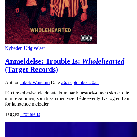
Nyheder
,
Udgivelser
Anmeldelse: Trouble Is:
Wholehearted
(Target Records)
Author
Jakob Wandam
Date
26. september 2021
På et overbevisende debutalbum har bluesrock-duoen skruet otte
numre sammen, som tilsammen viser både eventyrlyst og en flair
for fængende melodier.
Tagged
Trouble Is
|