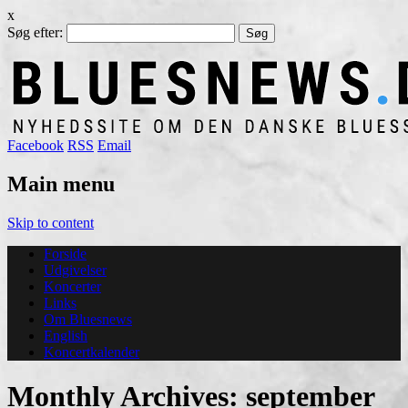
x
Søg efter:
Facebook
RSS
Email
Main menu
Skip to content
Forside
Udgivelser
Koncerter
Links
Om Bluesnews
English
Koncertkalender
Monthly Archives:
september