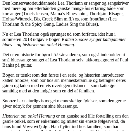
Den konservatorieuddannede Lea Thorlann er sanger og sangskriver
med mere og har efterhånden ganske mange års erfaring både som
korsanger (Troels Jensen, Mama’s Blues Joint, Thorbjørn Risager,
Holtsø/Wittrock, Big Creek Slim m.fl.) og som frontfigur (Lea
Thorlann & the Spicy Gang, Ladies Sing the Blues).
Nu er Lea Thorlann også sprunget ud som forfatter, idet hun i
sommeren 2018 udgav e-bogen
Katten Snooze synger kattejammer
blues – og historien om onkel Henning
.
Det er en historie for børn i 5-9-årsalderen, som også indeholder ni
små bluessange sunget af Lea Thorlann selv, akkompagneret af Paul
Banks på guitar.
Bogen er tænkt som den første i en serie, og historien introducerer
katten Snooze, som bor hos sin menneskefamilie og betragter deres
gøren og laden med en vis overlegen distance – som katte gør –
samtidig med at den indgår som en del af familien.
Snooze har naturligvis meget menneskelige følelser, som den gerne
giver udtryk for gennem sine bluessange.
Historien om onkel Henning
er en ganske sød lille fortælling om den
gamle onkel, som er enkemand og mister sin eneste følgesvend, da
hans hund Vovvov(!) dør. Han flytter ind hos familien, som har