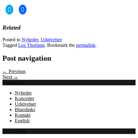
Click
Click
to
to
share
share
on
on
Twitter
Facebook
Related
(Opens
(Opens
in
in
new
new
Posted in
Nyheder
,
Udgivelser
window)
window)
Tagged
Lea Thorlann
. Bookmark the
permalink
.
Post navigation
← Previous
Next →
Categories
Nyheder
Koncerter
Udgivelser
Blueslinks
Kontakt
English
Latest Posts