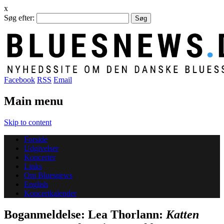
x
Søg efter:
Facebook
RSS
Email
Main menu
Skip to content
Forside
Udgivelser
Koncerter
Links
Om Bluesnews
English
Koncertkalender
Boganmeldelse: Lea Thorlann:
Katten