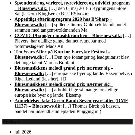
Spændende og varieret, nyrevideret og udvidet program
– Bluesnews.dk:
[…] den 6. maj 2018 i Bygningens Store
Sal (læs om KingBee exBLUESive-arr
Appetitligt efterårsprogram 2020 hos B’Sharp –
Bluesnews.dk:
[…] spillede Jimmy Guldbæk blandt andet
sammen med tangent-troldmanden Ma
COVID-19 spøger i musikbranchen – Bluesnews.dk:
[…]
Players, har utallige gange dannet rytmepar med
trommeslageren Mads An
Ten Years After på Kun for Forrykte Festival –
Bluesnews.dk:
[…] Den nye forsanger og leadguitarist blev
det unge talent Marcus Bonfant
Bluesmusikkens melodi grand prix nærmer sig –
Bluesnews.dk:
[…] europæiske byer og lande. Eksempelvis i
Riga, Letland (læs her), i B
Bluesmusikkens melodi grand prix nærmer sig –
Bluesnews.dk:
[…] afholdt i lige så mange forskellige
europæiske byer og lande. Eksemp
Anmeldelse: Jake Green Band: Seven years after (DME
11137) – Bluesnews.dk:
[…] Thomas Birck på bassen,
bandet har udsendt studiepladen Plugging in (
Archives
juli 2026