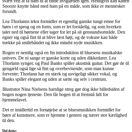
svært ved at få ham til at finde livsglæden igen. Heldigvis kan katten
Snooze knytte bånd med ham på en måde, som ikke er mennesker
forundt.
Lea Thorlanns tekst formidler et egentlig ganske tungt emne for
børn i et sprog og en form, som er let forståelig, og som hverken
taler ned til børnene eller tager for let på sit genstandsområde. Den
egner sig også fint til at blive læst højt, og de voksne kan både
trække på smilebåndet og ikke mindst nyde musikken.
Bogen er nemlig også en fin introduktion til bluesens musikalske
univers. De ni sange er ganske korte og uden dikkedarer. Lea
Thorlann synger, og Paul Banks spiller akustisk guitar. Det gør de til
gengæld også lige så fint og overbevisende, som man kunne
forvente; Thorlann har en stærk og usvigeligt sikker vokal, og
Banks spiller elegant og uden at sætte sig selv i centrum.
Illustrator Nina Nielsens barnlige streg gør dog ikke billedsiden af
bogen nogen tjeneste. Den får bogen til at fremstå lidt for
hjemmelavet.
Det er imidlertid en fornøjelse at se bluesmusikken formidlet for
børn af kunstnere, som er hjemme i genren og nærer stor kærlighed
til den.
Del dette: