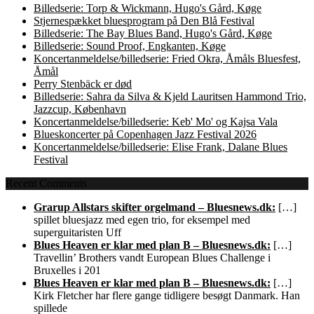
Billedserie: Torp & Wickmann, Hugo's Gård, Køge
Stjernespækket bluesprogram på Den Blå Festival
Billedserie: The Bay Blues Band, Hugo's Gård, Køge
Billedserie: Sound Proof, Engkanten, Køge
Koncertanmeldelse/billedserie: Fried Okra, Åmåls Bluesfest,
Åmål
Perry Stenbäck er død
Billedserie: Sahra da Silva & Kjeld Lauritsen Hammond Trio,
Jazzcup, København
Koncertanmeldelse/billedserie: Keb' Mo' og Kajsa Vala
Blueskoncerter på Copenhagen Jazz Festival 2026
Koncertanmeldelse/billedserie: Elise Frank, Dalane Blues
Festival
Recent Comments
Grarup Allstars skifter orgelmand – Bluesnews.dk:
[…]
spillet bluesjazz med egen trio, for eksempel med
superguitaristen Uff
Blues Heaven er klar med plan B – Bluesnews.dk:
[…]
Travellin’ Brothers vandt European Blues Challenge i
Bruxelles i 201
Blues Heaven er klar med plan B – Bluesnews.dk:
[…]
Kirk Fletcher har flere gange tidligere besøgt Danmark. Han
spillede