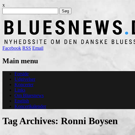
x
Søg
efter:
Facebook
RSS
Email
Main menu
Skip
Forside
to
Udgivelser
content
Koncerter
Links
Om Bluesnews
English
Koncertkalender
Tag Archives:
Ronni Boysen