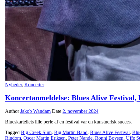
Nyheder
,
Koncerter
Koncertanmeldelse: Blues Alive Festival,
Author
Jakob Wandam
Date
2. november 2024
Blueskartellets lille perle af en festival var en kunstnerisk succes.
Tagged
Big Creek Slim
,
Big Martin Band
,
Blues Alive Festival
,
Blue
Rindom
,
Oscar Martin Eriksen
,
Peter Nande
,
Ronni Boysen
,
Uffe S