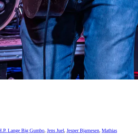
H.P. Lange Big Gumbo
,
Jens Juel
,
Jesper Bjarnesen
,
Mathias