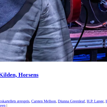
 Kilden, Horsens
skartellets ærespris
,
Carsten Mellson
,
Diunna Greenleaf
,
H.P. Lange
,
teen
|