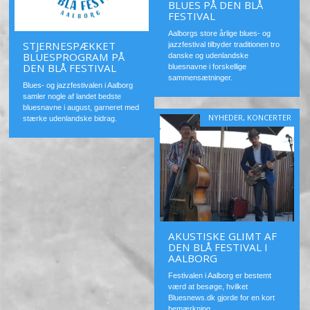
BLUES PÅ DEN BLÅ
FESTIVAL
Aalborgs store årlige blues- og
STJERNESPÆKKET
jazzfestival tilbyder traditionen tro
BLUESPROGRAM PÅ
danske og udenlandske
DEN BLÅ FESTIVAL
bluesnavne i forskellige
sammensætninger.
Blues- og jazzfestivalen i Aalborg
samler nogle af landet bedste
bluesnavne i august, garneret med
NYHEDER
,
KONCERTER
stærke udenlandske bidrag.
AKUSTISKE GLIMT AF
DEN BLÅ FESTIVAL I
AALBORG
Festivalen i Aalborg er bestemt
værd at besøge, hvilket
Bluesnews.dk gjorde for en kort
bemærkning.