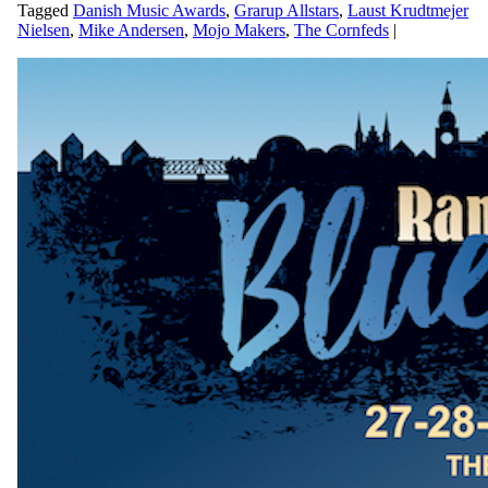
Tagged
Danish Music Awards
,
Grarup Allstars
,
Laust Krudtmejer
Nielsen
,
Mike Andersen
,
Mojo Makers
,
The Cornfeds
|