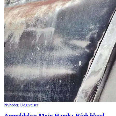
Nyheder
,
Udgivelser
Anmeldelse: Mojo Hands:
High blood