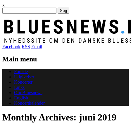
x
Søg
efter:
Facebook
RSS
Email
Main menu
Skip
Forside
to
Udgivelser
content
Koncerter
Links
Om Bluesnews
English
Koncertkalender
Monthly Archives:
juni 2019