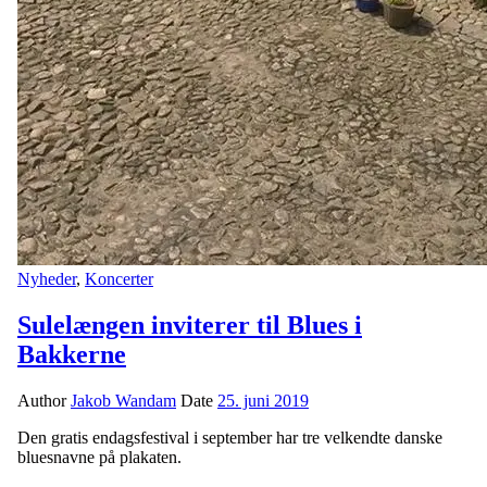
Nyheder
,
Koncerter
Sulelængen inviterer til Blues i
Bakkerne
Author
Jakob Wandam
Date
25. juni 2019
Den gratis endagsfestival i september har tre velkendte danske
bluesnavne på plakaten.