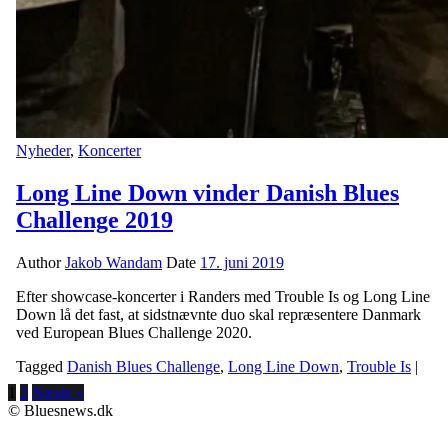
Nyheder
,
Koncerter
Long Line Down vinder Danish Blues
Challenge 2019
Author
Jakob Wandam
Date
17. juni 2019
Efter showcase-koncerter i Randers med Trouble Is og Long Line
Down lå det fast, at sidstnævnte duo skal repræsentere Danmark
ved European Blues Challenge 2020.
Tagged
Danish Blues Challenge
,
Long Line Down
,
Trouble Is
|
1
2
Næste »
© Bluesnews.dk