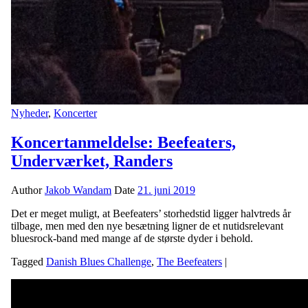
Nyheder
,
Koncerter
Koncertanmeldelse: Beefeaters,
Underværket, Randers
Author
Jakob Wandam
Date
21. juni 2019
Det er meget muligt, at Beefeaters’ storhedstid ligger halvtreds år
tilbage, men med den nye besætning ligner de et nutidsrelevant
bluesrock-band med mange af de største dyder i behold.
Tagged
Danish Blues Challenge
,
The Beefeaters
|