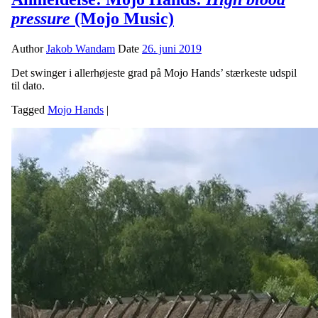
pressure
(Mojo Music)
Author
Jakob Wandam
Date
26. juni 2019
Det swinger i allerhøjeste grad på Mojo Hands’ stærkeste udspil
til dato.
Tagged
Mojo Hands
|