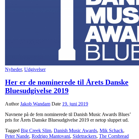
Nyheder
,
Udgivelser
Her er de nominerede til Årets Danske
Bluesudgivelse 2019
Author
Jakob Wandam
Date
19. juni 2019
Navnene på de fem nominerede til Danish Music Awards Blues’
pris for Årets Danske Bluesudgivelse 2019 er netop sluppet ud.
Tagged
Big Creek Slim
,
Danish Music Awards
,
Mik Schack
,
Peter Nande
,
Rodrigo Mantovani
,
Sidetrackers
,
The Cornbread