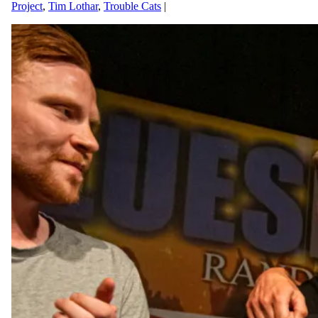
Project
,
Tim Lothar
,
Trouble Cats
|