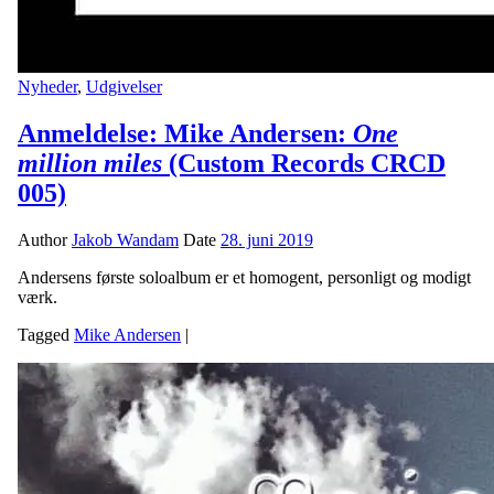
Nyheder
,
Udgivelser
Anmeldelse: Mike Andersen:
One
million miles
(Custom Records CRCD
005)
Author
Jakob Wandam
Date
28. juni 2019
Andersens første soloalbum er et homogent, personligt og modigt
værk.
Tagged
Mike Andersen
|