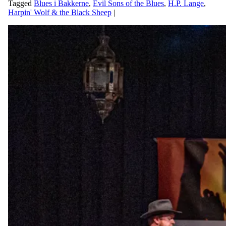
Tagged
Blues i Bakkerne
,
Evil Sons of the Blues
,
H.P. Lange
,
Harpin' Wolf & the Black Sheep
|