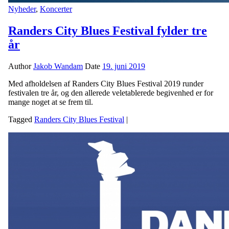
Nyheder
,
Koncerter
Randers City Blues Festival fylder tre
år
Author
Jakob Wandam
Date
19. juni 2019
Med afholdelsen af Randers City Blues Festival 2019 runder
festivalen tre år, og den allerede veletablerede begivenhed er for
mange noget at se frem til.
Tagged
Randers City Blues Festival
|