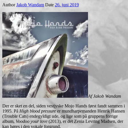
Author
Jakob Wandam
Date
26. juni 2019
Af Jakob Wandam
Der er sket en del, siden vestjyske Mojo Hands først fandt sammen i
1995. På
High blood pressure
er mundharpemanden Henrik Hansen
(Trouble Cats) endegyldigt ude, og lige som på gruppens forrige
album,
Voodoo your love
(2013), er det Zenia Levring Madsen, der
kan høres i den vokale forgrund.