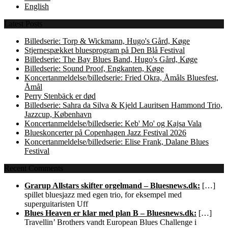
English
Latest Posts
Billedserie: Torp & Wickmann, Hugo's Gård, Køge
Stjernespækket bluesprogram på Den Blå Festival
Billedserie: The Bay Blues Band, Hugo's Gård, Køge
Billedserie: Sound Proof, Engkanten, Køge
Koncertanmeldelse/billedserie: Fried Okra, Åmåls Bluesfest,
Åmål
Perry Stenbäck er død
Billedserie: Sahra da Silva & Kjeld Lauritsen Hammond Trio,
Jazzcup, København
Koncertanmeldelse/billedserie: Keb' Mo' og Kajsa Vala
Blueskoncerter på Copenhagen Jazz Festival 2026
Koncertanmeldelse/billedserie: Elise Frank, Dalane Blues
Festival
Recent Comments
Grarup Allstars skifter orgelmand – Bluesnews.dk:
[…]
spillet bluesjazz med egen trio, for eksempel med
superguitaristen Uff
Blues Heaven er klar med plan B – Bluesnews.dk:
[…]
Travellin’ Brothers vandt European Blues Challenge i