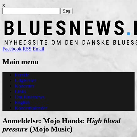
x
Søg
efter:
Facebook
RSS
Email
Main menu
Skip
Forside
to
Udgivelser
content
Koncerter
Links
Om Bluesnews
English
Koncertkalender
Anmeldelse: Mojo Hands:
High blood
pressure
(Mojo Music)