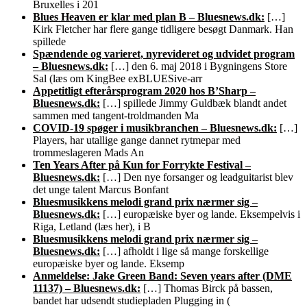
Bruxelles i 201
Blues Heaven er klar med plan B – Bluesnews.dk:
[…]
Kirk Fletcher har flere gange tidligere besøgt Danmark. Han
spillede
Spændende og varieret, nyrevideret og udvidet program
– Bluesnews.dk:
[…] den 6. maj 2018 i Bygningens Store
Sal (læs om KingBee exBLUESive-arr
Appetitligt efterårsprogram 2020 hos B’Sharp –
Bluesnews.dk:
[…] spillede Jimmy Guldbæk blandt andet
sammen med tangent-troldmanden Ma
COVID-19 spøger i musikbranchen – Bluesnews.dk:
[…]
Players, har utallige gange dannet rytmepar med
trommeslageren Mads An
Ten Years After på Kun for Forrykte Festival –
Bluesnews.dk:
[…] Den nye forsanger og leadguitarist blev
det unge talent Marcus Bonfant
Bluesmusikkens melodi grand prix nærmer sig –
Bluesnews.dk:
[…] europæiske byer og lande. Eksempelvis i
Riga, Letland (læs her), i B
Bluesmusikkens melodi grand prix nærmer sig –
Bluesnews.dk:
[…] afholdt i lige så mange forskellige
europæiske byer og lande. Eksemp
Anmeldelse: Jake Green Band: Seven years after (DME
11137) – Bluesnews.dk:
[…] Thomas Birck på bassen,
bandet har udsendt studiepladen Plugging in (