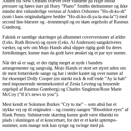
Ånden fra New Orleans svæver over vandene på
High blood
pressure
og høres især på Huey ”Piano” Smiths titelnummer og ikke
mindst den vidunderlige version af Anders Osbornes ”Ho-di-ko-di”
(som i hans originaludgave hedder ”Ho-di-ko-di-ya-la-ma-la”!) med
second line-blæsere og –trommespil og en skøn orgelsolo af Rasmus
Grønborg.
Faktisk er samtlige skæringer på albummet coverversioner af ældre
(f.eks. Ruth Brown) og nyere (f.eks. Al Anderson) sangskriveres
værker, og selv om Mojo Hands altså slipper rigtig godt fra deres
fortolkninger, kunne man da godt have ønsket sig et par nye numre.
Når det så er sagt, er der rigtig meget at nyde i bandets
arrangementer og sangvalg. Mojo Hands er stort set styret uden om
de mest fortærskede sange og har i stedet kastet sig over numre af
for eksempel Dolly Cooper (en stærkt rock & roll’ende ”Ay la bah”
med imponerende stemmekontrol af Zenia Levring og brusende
orgelspil af Rasmus Grønborg) og Charles Singleton/Rose Marie
McCoy (”If it’s news to you”).
Mest kendt er Solomon Burkes ”Cry to me” – som altså har et
stykke vej op til originalen – og country-sangen ”Bloodshot eyes” af
Hank Penny. Sidstnævnte skæring kunne godt være tiltænkt en
plads i slutningen af et koncertsæt, for det er et kækt
uptempo
-
nummer, som mange nok kan synge og swinge med på.