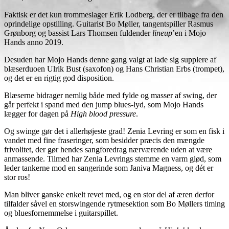
Faktisk er det kun trommeslager Erik Lodberg, der er tilbage fra den
oprindelige opstilling. Guitarist Bo Møller, tangentspiller Rasmus
Grønborg og bassist Lars Thomsen fuldender
lineup
’en i Mojo
Hands anno 2019.
Desuden har Mojo Hands denne gang valgt at lade sig supplere af
blæserduoen Ulrik Bust (saxofon) og Hans Christian Erbs (trompet),
og det er en rigtig god disposition.
Blæserne bidrager nemlig både med fylde og masser af swing, der
går perfekt i spand med den jump blues-lyd, som Mojo Hands
lægger for dagen på
High blood pressure
.
Og swinge gør det i allerhøjeste grad! Zenia Levring er som en fisk i
vandet med fine fraseringer, som besidder præcis den mængde
frivolitet, der gør hendes sangforedrag nærværende uden at være
anmassende. Tilmed har Zenia Levrings stemme en varm glød, som
leder tankerne mod en sangerinde som Janiva Magness, og dét er
stor ros!
Man bliver ganske enkelt revet med, og en stor del af æren derfor
tilfalder såvel en storswingende rytmesektion som Bo Møllers timing
og bluesfornemmelse i guitarspillet.