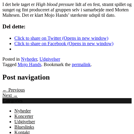
I det hele taget er
High blood pressure
lidt af en fest, stramt spillet og
sunget og fint produceret af gruppen selv i samarbejde med Morten
Maltesen. Det er klart Mojo Hands’ stærkeste udspil til dato.
Del dette:
Click to share on Twitter (Opens in new window)
Click to share on Facebook (Opens in new window)
Posted in
Nyheder
,
Udgivelser
Tagged
Mojo Hands
. Bookmark the
permalink
.
Post navigation
← Previous
Next →
Categories
Nyheder
Koncerter
Udgivelser
Blueslinks
Kontakt