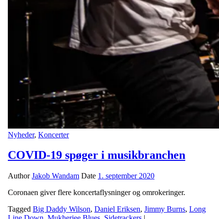
Nyheder
,
Koncerter
COVID-19 spøger i musikbranchen
Author
Jakob Wandam
Date
1. september 2020
Coronaen giver flere koncertaflysninger og omrokeringer.
Tagged
Big Daddy Wilson
,
Daniel Eriksen
,
Jimmy Burns
,
Long
Line Down
,
Mukherjee Blues
,
Sidetrackers
|