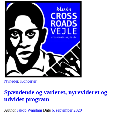
Nyheder
,
Koncerter
Spændende og varieret, nyrevideret og
udvidet program
Author
Jakob Wandam
Date
6. september 2020