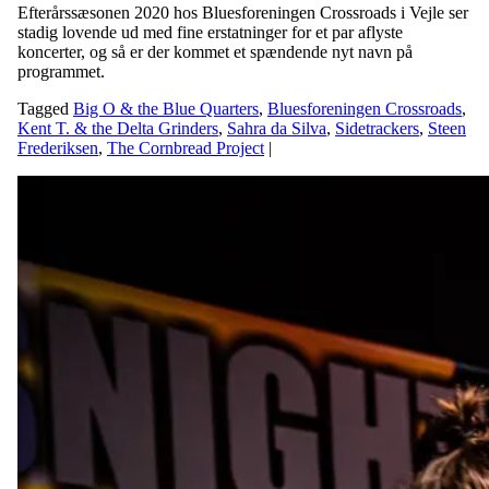
Efterårssæsonen 2020 hos Bluesforeningen Crossroads i Vejle ser
stadig lovende ud med fine erstatninger for et par aflyste
koncerter, og så er der kommet et spændende nyt navn på
programmet.
Tagged
Big O & the Blue Quarters
,
Bluesforeningen Crossroads
,
Kent T. & the Delta Grinders
,
Sahra da Silva
,
Sidetrackers
,
Steen
Frederiksen
,
The Cornbread Project
|