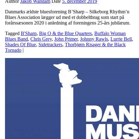
Author
Jakob Wandam
Date
5. december 2019
Danmarks ældste bluesforening B’Sharp – Silkeborg Rhythm’n
Blues Association lægger ud med et dobbeltbrag som start på
forårssæsonen 2020 i anledning af foreningens 25-års jubilæum.
Tagged
B'Sharp
,
Big O & the Blue Quarters
,
Buffalo Woman
Blues Band
,
Chris Grey
,
John Primer
,
Johnny Rawls
,
Lurrie Bell
,
Shades Of Blue
,
Sidetrackers
,
Thorbjørn Risager & the Black
Tornado
|