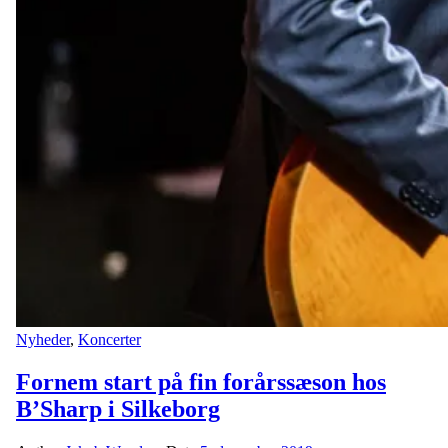
Nyheder
,
Koncerter
Fornem start på fin forårssæson hos
B’Sharp i Silkeborg