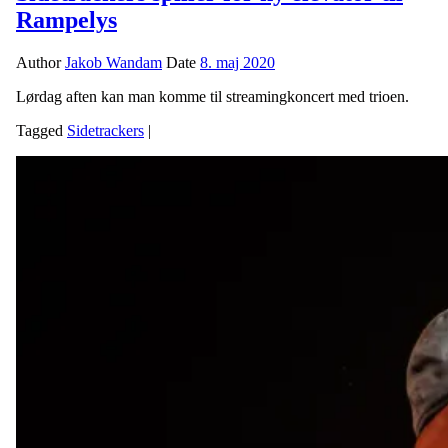
Rampelys
Author
Jakob Wandam
Date
8. maj 2020
Lørdag aften kan man komme til streamingkoncert med trioen.
Tagged
Sidetrackers
|