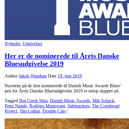
Nyheder
,
Udgivelser
Her er de nominerede til Årets Danske
Bluesudgivelse 2019
Author
Jakob Wandam
Date
19. juni 2019
Navnene på de fem nominerede til Danish Music Awards Blues’
pris for Årets Danske Bluesudgivelse 2019 er netop sluppet ud.
Tagged
Big Creek Slim
,
Danish Music Awards
,
Mik Schack
,
Peter Nande
,
Rodrigo Mantovani
,
Sidetrackers
,
The Cornbread
Project
,
Tim Lothar
,
Trouble Cats
|