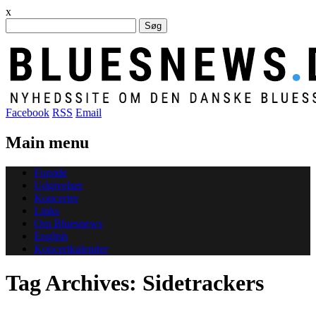
x
Søg
efter:
Facebook
RSS
Email
Main menu
Skip
Forside
to
Udgivelser
content
Koncerter
Links
Om Bluesnews
English
Koncertkalender
Tag Archives:
Sidetrackers