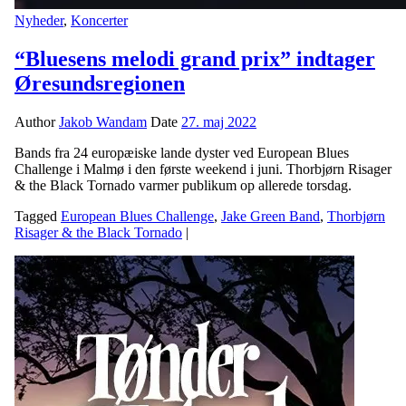
Nyheder
,
Koncerter
“Bluesens melodi grand prix” indtager
Øresundsregionen
Author
Jakob Wandam
Date
27. maj 2022
Bands fra 24 europæiske lande dyster ved European Blues
Challenge i Malmø i den første weekend i juni. Thorbjørn Risager
& the Black Tornado varmer publikum op allerede torsdag.
Tagged
European Blues Challenge
,
Jake Green Band
,
Thorbjørn
Risager & the Black Tornado
|