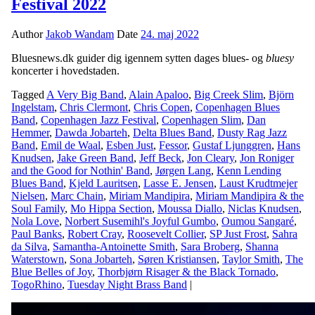
Festival 2022
Author
Jakob Wandam
Date
24. maj 2022
Bluesnews.dk guider dig igennem sytten dages blues- og
bluesy
koncerter i hovedstaden.
Tagged
A Very Big Band
,
Alain Apaloo
,
Big Creek Slim
,
Björn
Ingelstam
,
Chris Clermont
,
Chris Copen
,
Copenhagen Blues
Band
,
Copenhagen Jazz Festival
,
Copenhagen Slim
,
Dan
Hemmer
,
Dawda Jobarteh
,
Delta Blues Band
,
Dusty Rag Jazz
Band
,
Emil de Waal
,
Esben Just
,
Fessor
,
Gustaf Ljunggren
,
Hans
Knudsen
,
Jake Green Band
,
Jeff Beck
,
Jon Cleary
,
Jon Roniger
and the Good for Nothin' Band
,
Jørgen Lang
,
Kenn Lending
Blues Band
,
Kjeld Lauritsen
,
Lasse E. Jensen
,
Laust Krudtmejer
Nielsen
,
Marc Chain
,
Miriam Mandipira
,
Miriam Mandipira & the
Soul Family
,
Mo Hippa Section
,
Moussa Diallo
,
Niclas Knudsen
,
Nola Love
,
Norbert Susemihl's Joyful Gumbo
,
Oumou Sangaré
,
Paul Banks
,
Robert Cray
,
Roosevelt Collier
,
SP Just Frost
,
Sahra
da Silva
,
Samantha-Antoinette Smith
,
Sara Broberg
,
Shanna
Waterstown
,
Sona Jobarteh
,
Søren Kristiansen
,
Taylor Smith
,
The
Blue Belles of Joy
,
Thorbjørn Risager & the Black Tornado
,
TogoRhino
,
Tuesday Night Brass Band
|