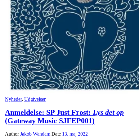
Nyheder
,
Udgivelser
Anmeldelse: SP Just Frost:
Lys det op
(Gateway Music SJFEP001)
Author
Jakob Wandam
Date
13. maj 2022