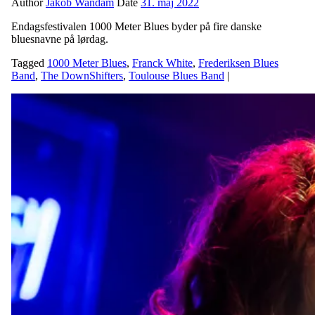
Author
Jakob Wandam
Date
31. maj 2022
Endagsfestivalen 1000 Meter Blues byder på fire danske
bluesnavne på lørdag.
Tagged
1000 Meter Blues
,
Franck White
,
Frederiksen Blues
Band
,
The DownShifters
,
Toulouse Blues Band
|