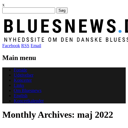
x
Søg
efter:
Facebook
RSS
Email
Main menu
Skip
Forside
to
Udgivelser
content
Koncerter
Links
Om Bluesnews
English
Koncertkalender
Monthly Archives:
maj 2022