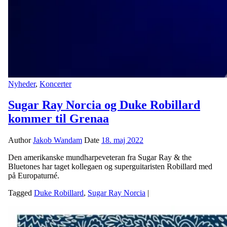
Nyheder
,
Koncerter
Sugar Ray Norcia og Duke Robillard
kommer til Grenaa
Author
Jakob Wandam
Date
18. maj 2022
Den amerikanske mundharpeveteran fra Sugar Ray & the
Bluetones har taget kollegaen og superguitaristen Robillard med
på Europaturné.
Tagged
Duke Robillard
,
Sugar Ray Norcia
|