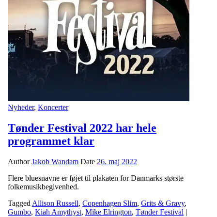
Nyheder
,
Koncerter
Tønder Festival 2022 har hele
programmet klar
Author
Jakob Wandam
Date
26. maj 2022
Flere bluesnavne er føjet til plakaten for Danmarks største
folkemusikbegivenhed.
Tagged
Allison Russell
,
Copenhagen Slim
,
Grits & Gravy
,
Gumbo
,
Kiah Amythyst
,
Mike Elrington
,
Tønder Festival
|