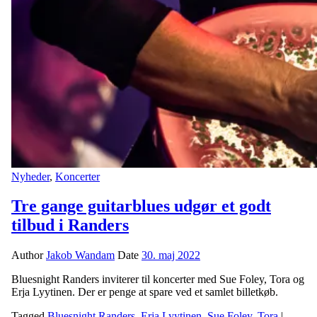
Nyheder
,
Koncerter
Tre gange guitarblues udgør et godt
tilbud i Randers
Author
Jakob Wandam
Date
30. maj 2022
Bluesnight Randers inviterer til koncerter med Sue Foley, Tora og
Erja Lyytinen. Der er penge at spare ved et samlet billetkøb.
Tagged
Bluesnight Randers
,
Erja Lyytinen
,
Sue Foley
,
Tora
|