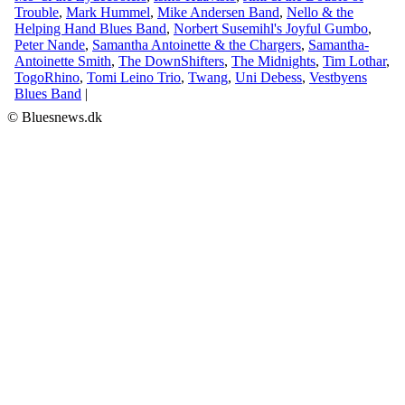
Trouble
,
Mark Hummel
,
Mike Andersen Band
,
Nello & the
Helping Hand Blues Band
,
Norbert Susemihl's Joyful Gumbo
,
Peter Nande
,
Samantha Antoinette & the Chargers
,
Samantha-
Antoinette Smith
,
The DownShifters
,
The Midnights
,
Tim Lothar
,
TogoRhino
,
Tomi Leino Trio
,
Twang
,
Uni Debess
,
Vestbyens
Blues Band
|
© Bluesnews.dk