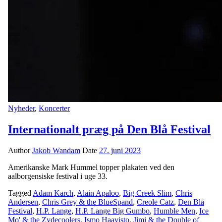
Nyheder
,
Koncerter
Internationalt præg på Den Blå Festival
Author
Jakob Wandam
Date
27. juni 2023
Amerikanske Mark Hummel topper plakaten ved den
aalborgensiske festival i uge 33.
Tagged
Adam Karch
,
Alain Apaloo
,
Big Creek Slim
,
Chris
Andersen
,
Chris Grey & the BlueSpand
,
Creole Catz
,
Den Blå
Festival
,
H.P. Lange
,
H.P. Lange Big Gumbo
,
Humble Men
,
Ice
Mo' & the Zydecoolers
,
Ismo Haavisto
,
Jimi & the Double of