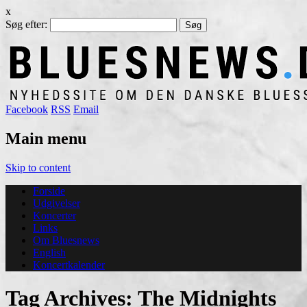
x
Søg efter:
Facebook
RSS
Email
Main menu
Skip to content
Forside
Udgivelser
Koncerter
Links
Om Bluesnews
English
Koncertkalender
Tag Archives:
The Midnights