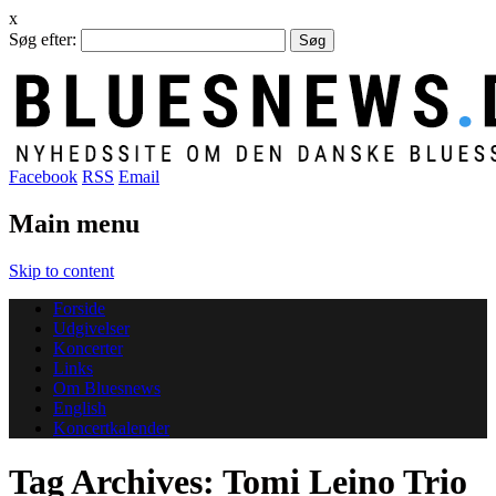
x
Søg efter:
Facebook
RSS
Email
Main menu
Skip to content
Forside
Udgivelser
Koncerter
Links
Om Bluesnews
English
Koncertkalender
Tag Archives:
Tomi Leino Trio