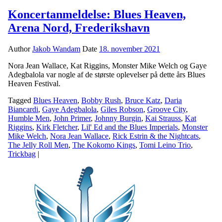
Koncertanmeldelse: Blues Heaven,
Arena Nord, Frederikshavn
Author
Jakob Wandam
Date
18. november 2021
Nora Jean Wallace, Kat Riggins, Monster Mike Welch og Gaye
Adegbalola var nogle af de største oplevelser på dette års Blues
Heaven Festival.
Tagged
Blues Heaven
,
Bobby Rush
,
Bruce Katz
,
Daria
Biancardi
,
Gaye Adegbalola
,
Giles Robson
,
Groove City
,
Humble Men
,
John Primer
,
Johnny Burgin
,
Kai Strauss
,
Kat
Riggins
,
Kirk Fletcher
,
Lil' Ed and the Blues Imperials
,
Monster
Mike Welch
,
Nora Jean Wallace
,
Rick Estrin & the Nightcats
,
The Jelly Roll Men
,
The Kokomo Kings
,
Tomi Leino Trio
,
Trickbag
|