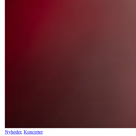
Nyheder
,
Koncerter