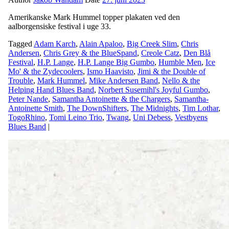
Amerikanske Mark Hummel topper plakaten ved den
aalborgensiske festival i uge 33.
Tagged
Adam Karch
,
Alain Apaloo
,
Big Creek Slim
,
Chris
Andersen
,
Chris Grey & the BlueSpand
,
Creole Catz
,
Den Blå
Festival
,
H.P. Lange
,
H.P. Lange Big Gumbo
,
Humble Men
,
Ice
Mo' & the Zydecoolers
,
Ismo Haavisto
,
Jimi & the Double of
Trouble
,
Mark Hummel
,
Mike Andersen Band
,
Nello & the
Helping Hand Blues Band
,
Norbert Susemihl's Joyful Gumbo
,
Peter Nande
,
Samantha Antoinette & the Chargers
,
Samantha-
Antoinette Smith
,
The DownShifters
,
The Midnights
,
Tim Lothar
,
TogoRhino
,
Tomi Leino Trio
,
Twang
,
Uni Debess
,
Vestbyens
Blues Band
|