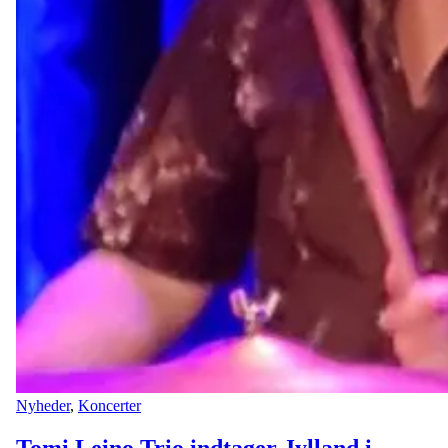
Nyheder
,
Koncerter
Tomi Leino Trio indtager Jylland i