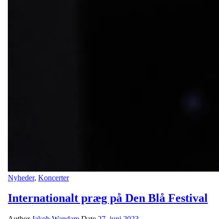
Nyheder
,
Koncerter
Internationalt præg på Den Blå Festival
Author
Jakob Wandam
Date
27. juni 2023