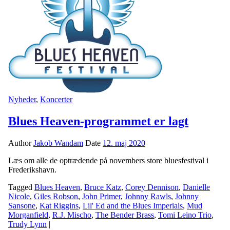
Nyheder
,
Koncerter
Blues Heaven-programmet er lagt
Author
Jakob Wandam
Date
12. maj 2020
Læs om alle de optrædende på novembers store bluesfestival i
Frederikshavn.
Tagged
Blues Heaven
,
Bruce Katz
,
Corey Dennison
,
Danielle
Nicole
,
Giles Robson
,
John Primer
,
Johnny Rawls
,
Johnny
Sansone
,
Kat Riggins
,
Lil' Ed and the Blues Imperials
,
Mud
Morganfield
,
R.J. Mischo
,
The Bender Brass
,
Tomi Leino Trio
,
Trudy Lynn
|