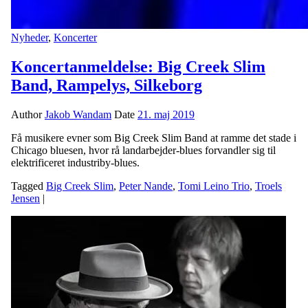
Nyheder
,
Koncerter
Koncertanmeldelse: Big Creek Slim
Band, Rampelys, Silkeborg
Author
Jakob Wandam
Date
21. maj 2019
Få musikere evner som Big Creek Slim Band at ramme det stade i
Chicago bluesen, hvor rå landarbejder-blues forvandler sig til
elektrificeret industriby-blues.
Tagged
Big Creek Slim
,
Peter Nande
,
Tomi Leino Trio
,
Troels
Jensen
|