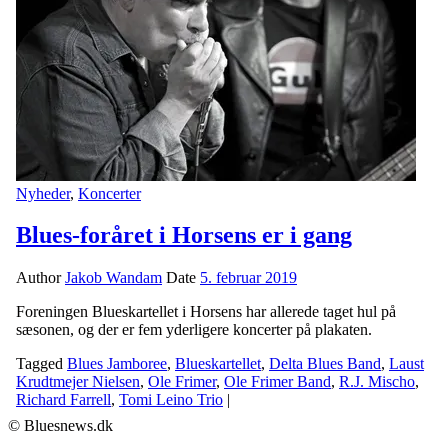
Nyheder
,
Koncerter
Blues-foråret i Horsens er i gang
Author
Jakob Wandam
Date
5. februar 2019
Foreningen Blueskartellet i Horsens har allerede taget hul på
sæsonen, og der er fem yderligere koncerter på plakaten.
Tagged
Blues Jamboree
,
Blueskartellet
,
Delta Blues Band
,
Laust
Krudtmejer Nielsen
,
Ole Frimer
,
Ole Frimer Band
,
R.J. Mischo
,
Richard Farrell
,
Tomi Leino Trio
|
© Bluesnews.dk