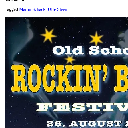
Tagged
Martin Schack
,
Uffe Steen
|