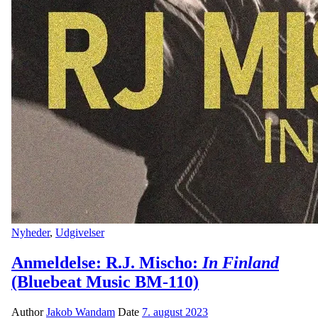
Nyheder
,
Udgivelser
Anmeldelse: R.J. Mischo:
In Finland
(Bluebeat Music BM-110)
Author
Jakob Wandam
Date
7. august 2023