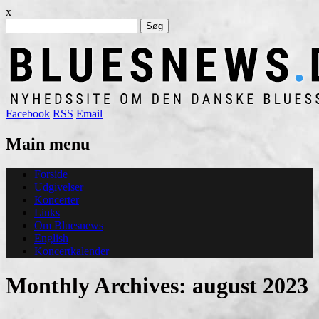
x
Søg
efter:
Facebook
RSS
Email
Main menu
Skip
Forside
to
Udgivelser
content
Koncerter
Links
Om Bluesnews
English
Koncertkalender
Monthly Archives:
august 2023