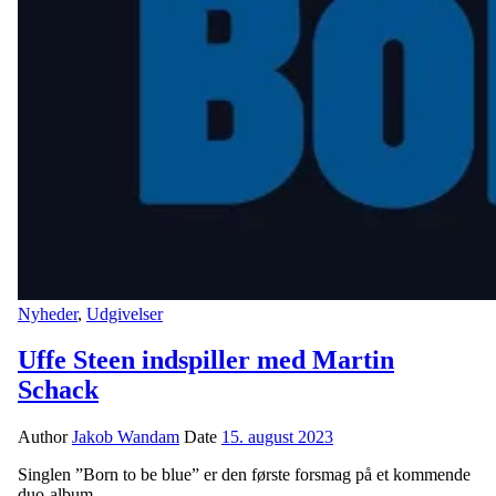
Nyheder
,
Udgivelser
Uffe Steen indspiller med Martin
Schack
Author
Jakob Wandam
Date
15. august 2023
Singlen ”Born to be blue” er den første forsmag på et kommende
duo-album.