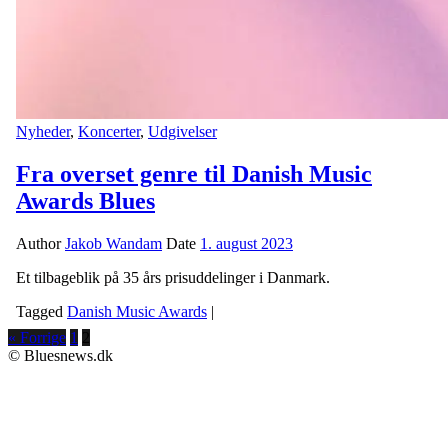
Nyheder
,
Koncerter
,
Udgivelser
Fra overset genre til Danish Music
Awards Blues
Author
Jakob Wandam
Date
1. august 2023
Et tilbageblik på 35 års prisuddelinger i Danmark.
Tagged
Danish Music Awards
|
« Forrige
1
2
© Bluesnews.dk