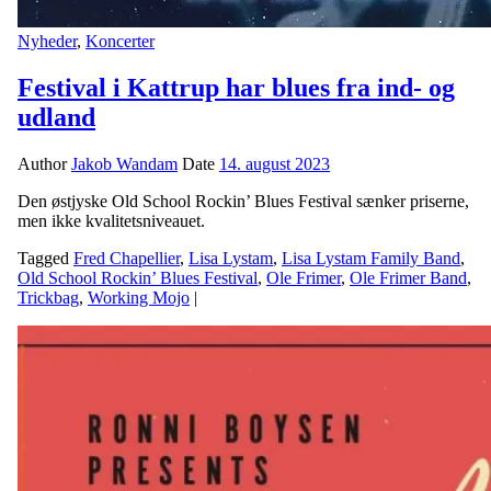
Nyheder
,
Koncerter
Festival i Kattrup har blues fra ind- og
udland
Author
Jakob Wandam
Date
14. august 2023
Den østjyske Old School Rockin’ Blues Festival sænker priserne,
men ikke kvalitetsniveauet.
Tagged
Fred Chapellier
,
Lisa Lystam
,
Lisa Lystam Family Band
,
Old School Rockin’ Blues Festival
,
Ole Frimer
,
Ole Frimer Band
,
Trickbag
,
Working Mojo
|