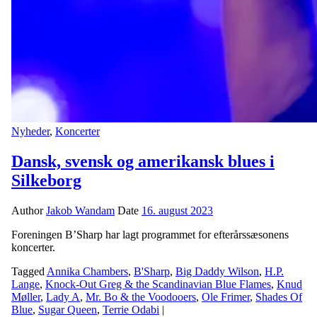
Nyheder
,
Koncerter
Dansk, svensk og amerikansk blues i
Silkeborg
Author
Jakob Wandam
Date
16. august 2023
Foreningen B’Sharp har lagt programmet for efterårssæsonens
koncerter.
Tagged
Annika Chambers
,
B'Sharp
,
Big Daddy Wilson
,
H.P.
Lange
,
Knock-Out Greg & the Scandinavian Blue Flames
,
Knud
Møller
,
Lady A
,
Mr. Bo & the Voodooers
,
Ole Frimer
,
Shades Of
Blue
,
Sugar Queen
,
Terrie Odabi
|