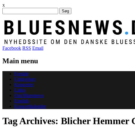
x
Søg
efter:
Facebook
RSS
Email
Main menu
Skip
Forside
to
Udgivelser
content
Koncerter
Links
Om Bluesnews
English
Koncertkalender
Tag Archives:
Blicher Hemmer 